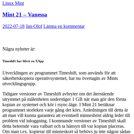
Linux Mint
Mint 21 – Vanessa
2022-07-18
Jan-Olof
Lämna en kommentar
Några nyheter är:
Timeshift har blivit en XApp
Utvecklingen av programmet Timeshift, som används för att
säkerhetskopiera operativsystemet, har nu övertagits av Mints
utvecklingsgrupp.
Tidigare versioner av Timeshift avbryter om det återstående
utrymmet på målenheten understiger 1 GB när man gör den första
kopian av systemet och kör i rsync-läge. I Mint 21 beräknar
programmet storleken varje gång det körs. Anledningen till detta är
att man vill kunna garantera att eventuell minnesbrist aldrig leder till
problem vid inloggning. I kommande versioner av Timeshift skall
detta beteende vara valbart och ta hänsyn till var kopian placeras.
Om man t.ex. kopierar till minneskort så behövs ju inte någon sådan