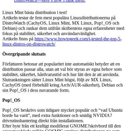
Linux Mint bästa distribution i test!
Artikeln testar de fem mest populära Linuxdistributionerna på
DistroWatch (CachyOS, Linux Mint, MX Linux, Pop!_OS och
Debian) och rankar dem utifrån skribentens egna erfarenheter med
fokus på stabilitet, säkerhet och användarvänlighet.
Artikeln finns på
https://www.howtogeek.com/i-tested-the-top-5-
linux-distros-on-distrowatch/
Övergripande slutsats
Författaren betonar att popularitet inte automatiskt betyder att en
distribution passar alla, utan att val bör styras av egna behov som
stabilitet, säkerhet, hårdvarustöd och hur lätt den är att använda.
Slutrankningen sätter Linux Mint högst, följt av MX Linux,
CachyOS (med förbehåll kring Arch/AUR-säkerhet), Debian och
sist Pop!_OS i dess nuvarande form.
Pop!_OS
Pop!_OS beskrivs som tidigare mycket populär och “vad Ubuntu
borde ha varit”, med extra funktioner och smidig NVIDIA?
drivrutinshantering direkt från installationen.
Efter byte från ett kraftigt modifierat GNOME?skrivbord till den