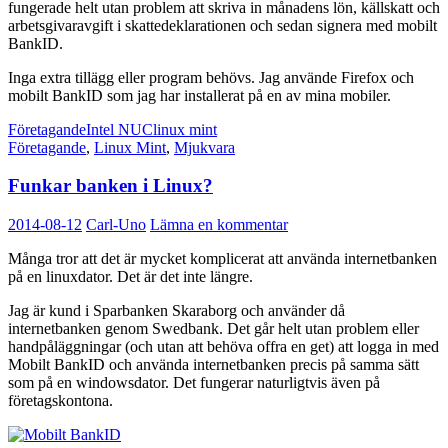
fungerade helt utan problem att skriva in månadens lön, källskatt och
arbetsgivaravgift i skattedeklarationen och sedan signera med mobilt
BankID.
Inga extra tillägg eller program behövs. Jag använde Firefox och
mobilt BankID som jag har installerat på en av mina mobiler.
Företagande
Intel NUC
linux mint
Företagande
,
Linux Mint
,
Mjukvara
Funkar banken i Linux?
2014-08-12
Carl-Uno
Lämna en kommentar
Många tror att det är mycket komplicerat att använda internetbanken
på en linuxdator. Det är det inte längre.
Jag är kund i Sparbanken Skaraborg och använder då
internetbanken genom Swedbank. Det går helt utan problem eller
handpåläggningar (och utan att behöva offra en get) att logga in med
Mobilt BankID och använda internetbanken precis på samma sätt
som på en windowsdator. Det fungerar naturligtvis även på
företagskontona.