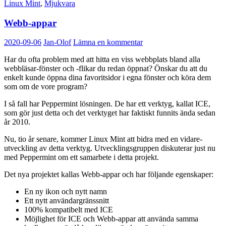
Linux Mint
,
Mjukvara
Webb-appar
2020-09-06
Jan-Olof
Lämna en kommentar
Har du ofta problem med att hitta en viss webbplats bland alla
webbläsar-fönster och -flikar du redan öppnat? Önskar du att du
enkelt kunde öppna dina favoritsidor i egna fönster och köra dem
som om de vore program?
I så fall har Peppermint lösningen. De har ett verktyg, kallat ICE,
som gör just detta och det verktyget har faktiskt funnits ända sedan
år 2010.
Nu, tio år senare, kommer Linux Mint att bidra med en vidare-
utveckling av detta verktyg. Utvecklingsgruppen diskuterar just nu
med Peppermint om ett samarbete i detta projekt.
Det nya projektet kallas Webb-appar och har följande egenskaper:
En ny ikon och nytt namn
Ett nytt användargränssnitt
100% kompatibelt med ICE
Möjlighet för ICE och Webb-appar att använda samma