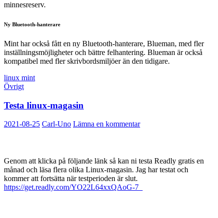
minnesreserv.
Ny Bluetooth-hanterare
Mint har också fått en ny Bluetooth-hanterare, Blueman, med fler
inställningsmöjligheter och bättre felhantering. Blueman är också
kompatibel med fler skrivbordsmiljöer än den tidigare.
linux mint
Övrigt
Testa linux-magasin
2021-08-25
Carl-Uno
Lämna en kommentar
Genom att klicka på följande länk så kan ni testa Readly gratis en
månad och läsa flera olika Linux-magasin. Jag har testat och
kommer att fortsätta när testperioden är slut.
https://get.readly.com/YO22L64xxQAoG-7_