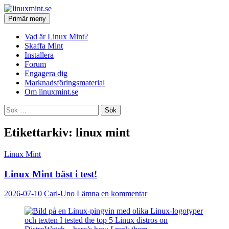
Hoppa
till
Sök
Primär meny
innehåll
linuxmint.se
Vad är Linux Mint?
Skaffa Mint
Installera
Forum
Engagera dig
Marknadsföringsmaterial
Om linuxmint.se
Sök
efter:
Etikettarkiv: linux mint
Linux Mint
Linux Mint bäst i test!
2026-07-10
Carl-Uno
Lämna en kommentar