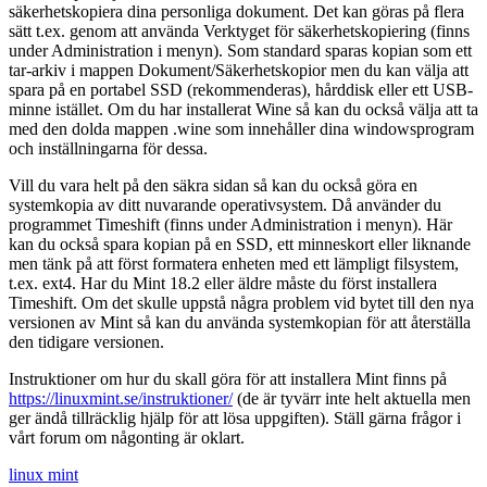
säkerhetskopiera dina personliga dokument. Det kan göras på flera
sätt t.ex. genom att använda Verktyget för säkerhetskopiering (finns
under Administration i menyn). Som standard sparas kopian som ett
tar-arkiv i mappen Dokument/Säkerhetskopior men du kan välja att
spara på en portabel SSD (rekommenderas), hårddisk eller ett USB-
minne istället. Om du har installerat Wine så kan du också välja att ta
med den dolda mappen .wine som innehåller dina windowsprogram
och inställningarna för dessa.
Vill du vara helt på den säkra sidan så kan du också göra en
systemkopia av ditt nuvarande operativsystem. Då använder du
programmet Timeshift (finns under Administration i menyn). Här
kan du också spara kopian på en SSD, ett minneskort eller liknande
men tänk på att först formatera enheten med ett lämpligt filsystem,
t.ex. ext4. Har du Mint 18.2 eller äldre måste du först installera
Timeshift. Om det skulle uppstå några problem vid bytet till den nya
versionen av Mint så kan du använda systemkopian för att återställa
den tidigare versionen.
Instruktioner om hur du skall göra för att installera Mint finns på
https://linuxmint.se/instruktioner/
(de är tyvärr inte helt aktuella men
ger ändå tillräcklig hjälp för att lösa uppgiften). Ställ gärna frågor i
vårt forum om någonting är oklart.
linux mint