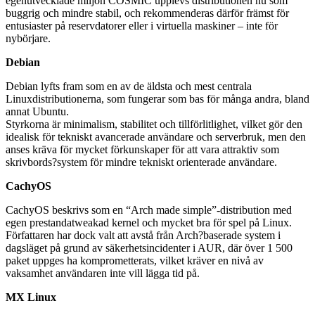
egenutvecklade miljön COSMIC upplevs distributionen nu som
buggrig och mindre stabil, och rekommenderas därför främst för
entusiaster på reservdatorer eller i virtuella maskiner – inte för
nybörjare.
Debian
Debian lyfts fram som en av de äldsta och mest centrala
Linuxdistributionerna, som fungerar som bas för många andra, bland
annat Ubuntu.
Styrkorna är minimalism, stabilitet och tillförlitlighet, vilket gör den
idealisk för tekniskt avancerade användare och serverbruk, men den
anses kräva för mycket förkunskaper för att vara attraktiv som
skrivbords?system för mindre tekniskt orienterade användare.
CachyOS
CachyOS beskrivs som en “Arch made simple”-distribution med
egen prestandatweakad kernel och mycket bra för spel på Linux.
Författaren har dock valt att avstå från Arch?baserade system i
dagsläget på grund av säkerhetsincidenter i AUR, där över 1 500
paket uppges ha komprometterats, vilket kräver en nivå av
vaksamhet användaren inte vill lägga tid på.
MX Linux