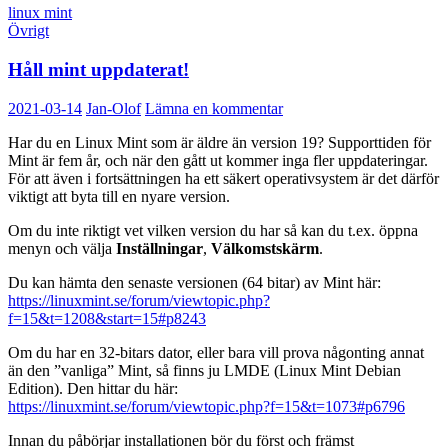
linux mint
Övrigt
Håll mint uppdaterat!
2021-03-14
Jan-Olof
Lämna en kommentar
Har du en Linux Mint som är äldre än version 19? Supporttiden för
Mint är fem år, och när den gått ut kommer inga fler uppdateringar.
För att även i fortsättningen ha ett säkert operativsystem är det därför
viktigt att byta till en nyare version.
Om du inte riktigt vet vilken version du har så kan du t.ex. öppna
menyn och välja
Inställningar
,
Välkomstskärm
.
Du kan hämta den senaste versionen (64 bitar) av Mint här:
https://linuxmint.se/forum/viewtopic.php?
f=15&t=1208&start=15#p8243
Om du har en 32-bitars dator, eller bara vill prova någonting annat
än den ”vanliga” Mint, så finns ju LMDE (Linux Mint Debian
Edition). Den hittar du här:
https://linuxmint.se/forum/viewtopic.php?f=15&t=1073#p6796
Innan du påbörjar installationen bör du först och främst