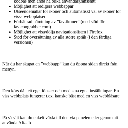
kodbas men ändå ha olika användargränssnitt
Möjlighet att redigera webbappar
Utseendemallar för ikoner och automatiskt val av ikoner för
vissa webbplatser
Förbättrad hämtning av ”fav-ikoner” (med stöd för
favicongrabber.com)
Möjlighet att visa/dölja navigationslisten i Firefox
Stöd för översättning av alla större språk (i den färdiga
versionen)
När du har skapat en ”webbapp” kan du öppna sidan direkt från
menyn.
Den körs då i ett eget fönster och med sina egna inställningar. En
viss webbplats fungerar t.ex. kanske bäst med en viss webbläsare.
På så sätt kan du enkelt växla till den via panelen eller genom att
använda Alt-tab.