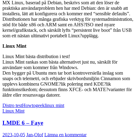
MX Linux, baserad på Debian, beskrivs som att den löser de
praktiska användarproblem hen har med Debian: den är snabb att
installera, lätt att konfigurera och kommer med “sensible defaults”.
Distributionen har många grafiska verktyg för systemadministration,
stöd för både x86 och ARM samt en AHS?ISO med nyare
kernel/grafikstack, och särskilt lyfts “persistent live boot” från USB
som ett nästan ultimativt portabelt Linux?upplägg.
Linux Mint
Linux Mint bästa distribution i test!
Linux Mint rankas som bästa alternativet just nu, särskilt för
användare som kommer från Windows.
Den bygger på Ubuntu men tar bort kontroversiella inslag som
snaps och telemetri, och erbjuder skrivbordsmiljön Cinnamon som
upplevs kombinera GNOME?lik polering med KDE?lik
funktionsrikedom; dessutom finns XFCE- och MATE?varianter för
äldre eller resurssvaga datorer.
Distro test
Howtogeek
linux mint
Linux Mint
LMDE 6 – Faye
2023-10-05
Jan-Olof
Lämna en kommentar