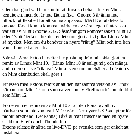
Clem har gjort vad han kan för att försöka behålla lite av Mint-
genuiteten, men det är inte lätt att fixa. Gnome 3 är ännu inte
tillräckligt flexibelt för att kunna anpassas. MATE är alldeles för
omoget för att kunna komma i närheten av våran egen fantastiska
variant av Mint-Gnome 2.32. Såsmåningom kommer säkert Mint 12
eller 13 att återfå en hel del av det som gjort att vi gillar Linux Mint
så mycket. Men om du behöver en nyare ”riktig” Mint och inte kan
vänta finns ett alternativ:
Vår vän Arne Exton har efter lite pushning från min sida gjort en
remix av Linux Mint 10. (Linux Mint 10 är enligt mig och många
andra den senaste ”riktiga” Mint-disten som innehåller alla features
en Mint distribution skall göra.)
Finessen med Extons remix är att den har samma version av Linux-
kärnan som Mint 12 och samma version av Firefox och Thunderbird
som Mint 12.
Fördelen med remixen av Mint 10 är att den klarar av all ny
hårdvara som inte vanliga LM 10 gör. T.ex nyare USB-adaptrar för
mobilt bredband. Det känns ju åxå allmänt fräschare med en nyare
snabbare Firefox och Thunderbird.
Extons release är alltså en live-DVD på svenska som går enkelt att
installera.