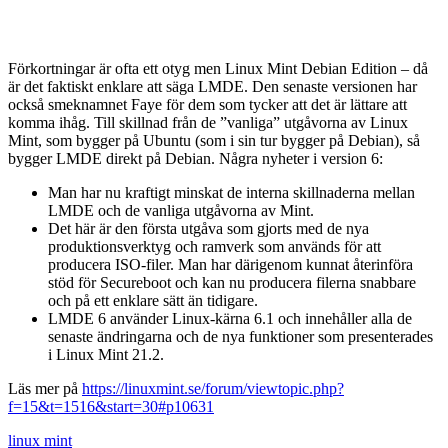
Förkortningar är ofta ett otyg men Linux Mint Debian Edition – då
är det faktiskt enklare att säga LMDE. Den senaste versionen har
också smeknamnet Faye för dem som tycker att det är lättare att
komma ihåg. Till skillnad från de ”vanliga” utgåvorna av Linux
Mint, som bygger på Ubuntu (som i sin tur bygger på Debian), så
bygger LMDE direkt på Debian. Några nyheter i version 6:
Man har nu kraftigt minskat de interna skillnaderna mellan
LMDE och de vanliga utgåvorna av Mint.
Det här är den första utgåva som gjorts med de nya
produktionsverktyg och ramverk som används för att
producera ISO-filer. Man har därigenom kunnat återinföra
stöd för Secureboot och kan nu producera filerna snabbare
och på ett enklare sätt än tidigare.
LMDE 6 använder Linux-kärna 6.1 och innehåller alla de
senaste ändringarna och de nya funktioner som presenterades
i Linux Mint 21.2.
Läs mer på
https://linuxmint.se/forum/viewtopic.php?
f=15&t=1516&start=30#p10631
linux mint