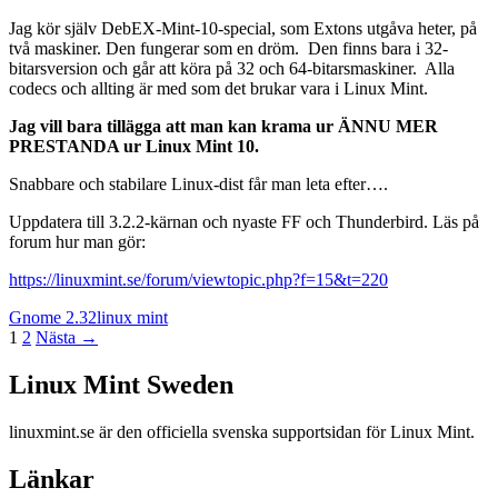
Jag kör själv DebEX-Mint-10-special, som Extons utgåva heter, på
två maskiner. Den fungerar som en dröm. Den finns bara i 32-
bitarsversion och går att köra på 32 och 64-bitarsmaskiner. Alla
codecs och allting är med som det brukar vara i Linux Mint.
Jag vill bara tillägga att man kan krama ur ÄNNU MER
PRESTANDA ur Linux Mint 10.
Snabbare och stabilare Linux-dist får man leta efter….
Uppdatera till 3.2.2-kärnan och nyaste FF och Thunderbird. Läs på
forum hur man gör:
https://linuxmint.se/forum/viewtopic.php?f=15&t=220
Gnome 2.32
linux mint
Inläggsnavigering
1
2
Nästa →
Linux Mint Sweden
Linux Mint Sweden
linuxmint.se är den officiella svenska supportsidan för Linux Mint.
Länkar