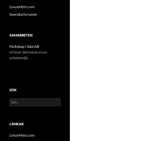
LinuxMint.com
Svenska forumet
SAMARBETEN
Klokskap i Väst AB
Vi löser det mesta inom
arbetsmiljö.
SÖK
Sök
efter:
LÄNKAR
LinuxMint.com