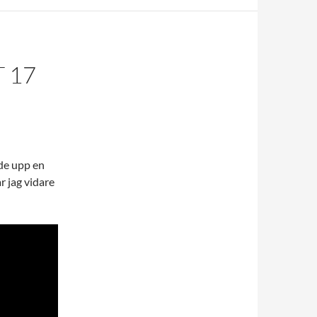
 17
de upp en
r jag vidare