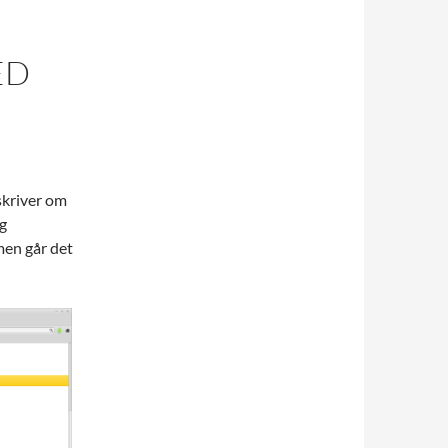
ED
 skriver om
g
men går det