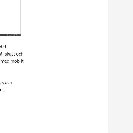
 det
ällskatt och
a med mobilt
fox och
er.