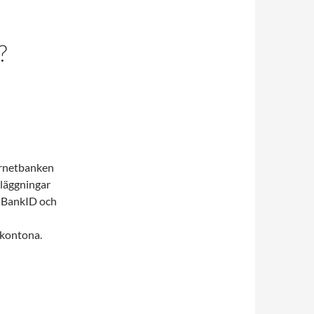
?
ernetbanken
läggningar
t BankID och
skontona.