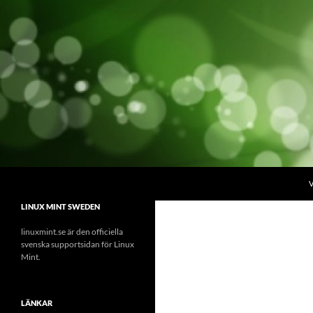
Hoppa
till
innehåll
Sök
linuxmint.se
V
Linux Mint Sweden
LINUX MINT SWEDEN
linuxmint.se är den officiella
svenska supportsidan för Linux
Mint.
LÄNKAR