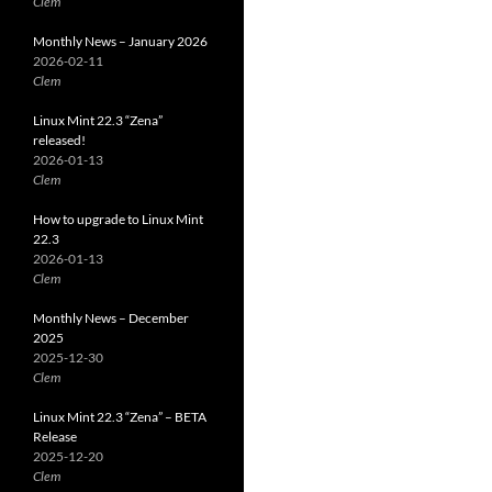
Clem
Monthly News – January 2026
2026-02-11
Clem
Linux Mint 22.3 “Zena”
released!
2026-01-13
Clem
How to upgrade to Linux Mint
22.3
2026-01-13
Clem
Monthly News – December
2025
2025-12-30
Clem
Linux Mint 22.3 “Zena” – BETA
Release
2025-12-20
Clem