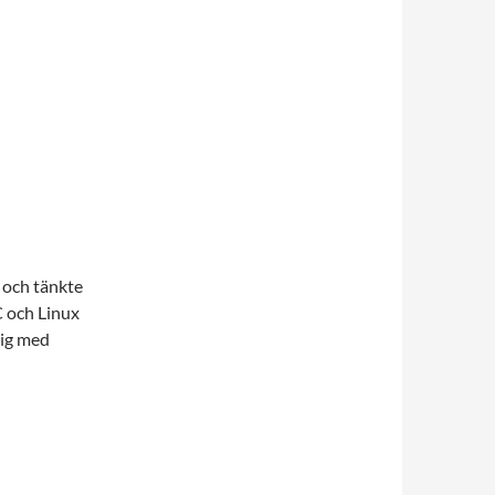
och tänkte
C och Linux
sig med