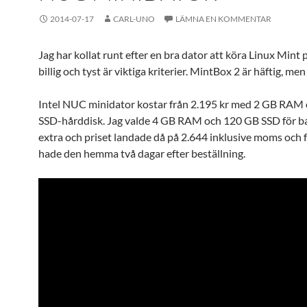
2014-07-17
CARL-UNO
LÄMNA EN KOMMENTAR
Jag har kollat runt efter en bra dator att köra Linux Mint p
billig och tyst är viktiga kriterier. MintBox 2 är häftig, men 
Intel NUC minidator kostar från 2.195 kr med 2 GB RAM
SSD-hårddisk. Jag valde 4 GB RAM och 120 GB SSD för ba
extra och priset landade då på 2.644 inklusive moms och f
hade den hemma två dagar efter beställning.