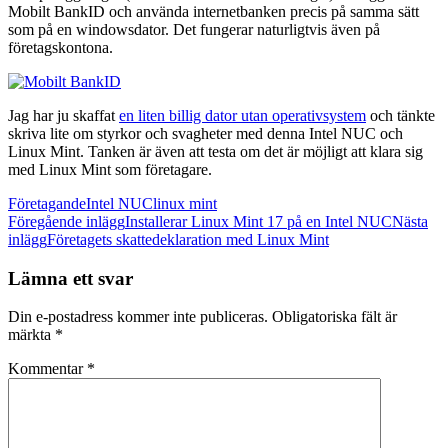
Mobilt BankID och använda internetbanken precis på samma sätt
som på en windowsdator. Det fungerar naturligtvis även på
företagskontona.
Jag har ju skaffat
en liten billig dator utan operativsystem
och tänkte
skriva lite om styrkor och svagheter med denna Intel NUC och
Linux Mint. Tanken är även att testa om det är möjligt att klara sig
med Linux Mint som företagare.
Företagande
Intel NUC
linux mint
Inläggsnavigering
Föregående inlägg
Installerar Linux Mint 17 på en Intel NUC
Nästa
inlägg
Företagets skattedeklaration med Linux Mint
Lämna ett svar
Din e-postadress kommer inte publiceras.
Obligatoriska fält är
märkta
*
Kommentar
*