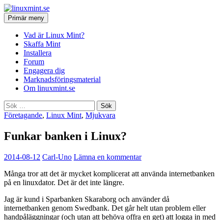
Hoppa
till
Sök
Primär meny
innehåll
linuxmint.se
Vad är Linux Mint?
Skaffa Mint
Installera
Forum
Engagera dig
Marknadsföringsmaterial
Om linuxmint.se
Sök
efter:
Företagande
,
Linux Mint
,
Mjukvara
Funkar banken i Linux?
2014-08-12
Carl-Uno
Lämna en kommentar
Många tror att det är mycket komplicerat att använda internetbanken
på en linuxdator. Det är det inte längre.
Jag är kund i Sparbanken Skaraborg och använder då
internetbanken genom Swedbank. Det går helt utan problem eller
handpåläggningar (och utan att behöva offra en get) att logga in med