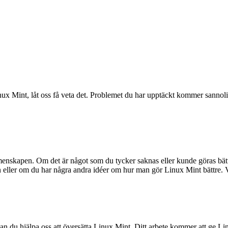
x Mint, låt oss få veta det. Problemet du har upptäckt kommer sannolikt
menskapen. Om det är något som du tycker saknas eller kunde göras bättr
n eller om du har några andra idéer om hur man gör Linux Mint bättre. Vi 
u hjälpa oss att översätta Linux Mint. Ditt arbete kommer att ge Linux 