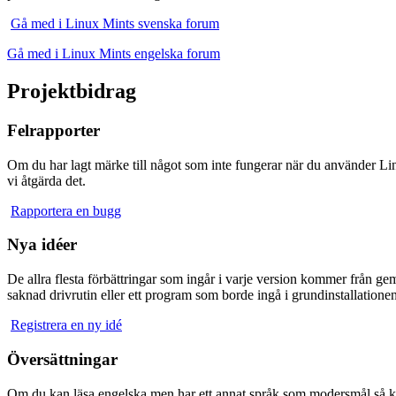
Gå med i Linux Mints svenska forum
Gå med i Linux Mints engelska forum
Projektbidrag
Felrapporter
Om du har lagt märke till något som inte fungerar när du använder Linu
vi åtgärda det.
Rapportera en bugg
Nya idéer
De allra flesta förbättringar som ingår i varje version kommer från ge
saknad drivrutin eller ett program som borde ingå i grundinstallatione
Registrera en ny idé
Översättningar
Om du kan läsa engelska men har ett annat språk som modersmål så kan d