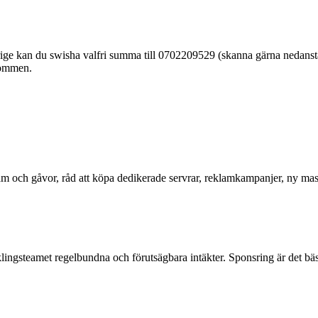
verige kan du swisha valfri summa till 0702209529 (skanna gärna nedans
kommen.
lam och gåvor, råd att köpa dedikerade servrar, reklamkampanjer, ny mask
ingsteamet regelbundna och förutsägbara intäkter. Sponsring är det bäs