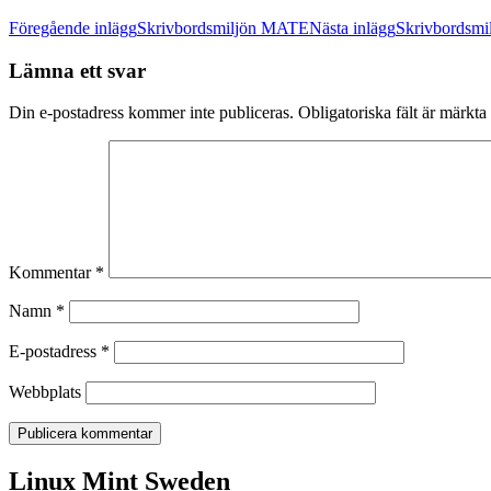
Inläggsnavigering
Föregående inlägg
Skrivbordsmiljön MATE
Nästa inlägg
Skrivbordsmi
Lämna ett svar
Din e-postadress kommer inte publiceras.
Obligatoriska fält är märkta
Kommentar
*
Namn
*
E-postadress
*
Webbplats
Linux Mint Sweden