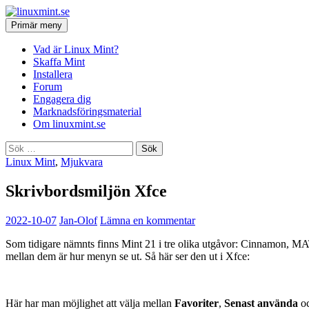
Hoppa
till
Sök
Primär meny
innehåll
linuxmint.se
Vad är Linux Mint?
Skaffa Mint
Installera
Forum
Engagera dig
Marknadsföringsmaterial
Om linuxmint.se
Sök
efter:
Linux Mint
,
Mjukvara
Skrivbordsmiljön Xfce
2022-10-07
Jan-Olof
Lämna en kommentar
Som tidigare nämnts finns Mint 21 i tre olika utgåvor: Cinnamon, M
mellan dem är hur menyn se ut. Så här ser den ut i Xfce:
Här har man möjlighet att välja mellan
Favoriter
,
Senast använda
o