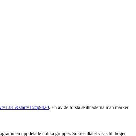
15&t=1381&start=15#p9420
. En av de första skillnaderna man märker
rogrammen uppdelade i olika grupper. Sökresultatet visas till höger.