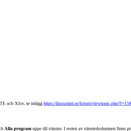
ATE och Xfce, se inlägg
https://linuxmint.se/forum/viewtopic.php?f=
ch
Alla program
uppe till vänster. I resten av vänsterkolumnen finns p