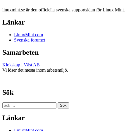
Linux Mint Sweden
linuxmint.se är den officiella svenska supportsidan för Linux Mint.
Länkar
LinuxMint.com
Svenska forumet
Samarbeten
Klokskap i Väst AB
Vi löser det mesta inom arbetsmiljö.
Sök
Sök
efter:
Länkar
LinuxMint.com