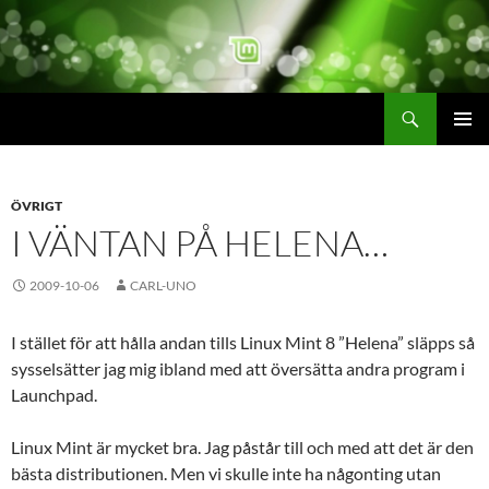
Hoppa
till
innehåll
Sök
linuxmint.se
PRIMÄR
MENY
ÖVRIGT
I VÄNTAN PÅ HELENA…
2009-10-06
CARL-UNO
I stället för att hålla andan tills Linux Mint 8 ”Helena” släpps så
sysselsätter jag mig ibland med att översätta andra program i
Launchpad.
Linux Mint är mycket bra. Jag påstår till och med att det är den
bästa distributionen. Men vi skulle inte ha någonting utan