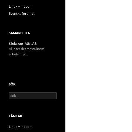
LinuxMint.com
Svenska forumet
SAMARBETEN
Klokskap i Väst AB
Vi löser det mesta inom
arbetsmiljö.
SÖK
Sök
efter:
LÄNKAR
LinuxMint.com