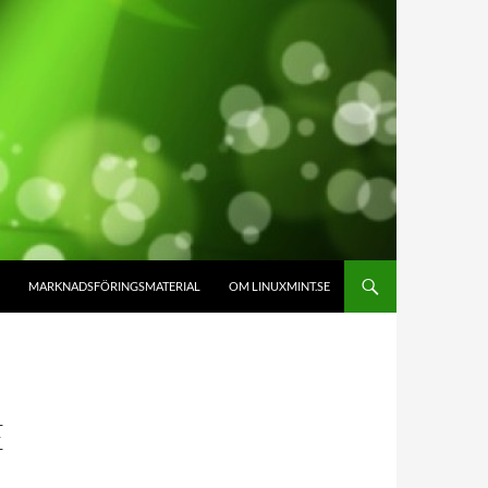
MARKNADSFÖRINGSMATERIAL
OM LINUXMINT.SE
E