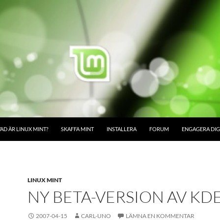
AD ÄR LINUX MINT?
SKAFFA MINT
INSTALLERA
FORUM
ENGAGERA DIG
LINUX MINT
NY BETA-VERSION AV KD
2007-04-15
CARL-UNO
LÄMNA EN KOMMENTAR