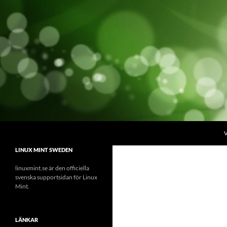
Hoppa
till
innehåll
Sök
linuxmint.se
V
Linux Mint Sweden
LINUX MINT SWEDEN
linuxmint.se är den officiella
svenska supportsidan för Linux
Mint.
LÄNKAR