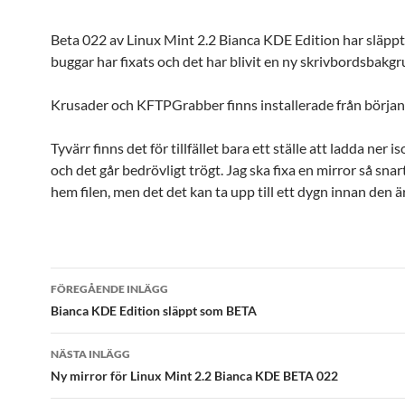
Beta 022 av Linux Mint 2.2 Bianca KDE Edition har släppt
buggar har fixats och det har blivit en ny skrivbordsbakgr
Krusader och KFTPGrabber finns installerade från början
Tyvärr finns det för tillfället bara ett ställe att ladda ner is
och det går bedrövligt trögt. Jag ska fixa en mirror så snart
hem filen, men det det kan ta upp till ett dygn innan den 
Inläggsnavigering
FÖREGÅENDE INLÄGG
Bianca KDE Edition släppt som BETA
NÄSTA INLÄGG
Ny mirror för Linux Mint 2.2 Bianca KDE BETA 022