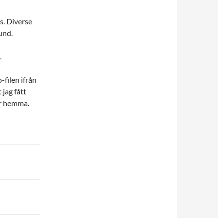
s. Diverse
und.
.
o-filen ifrån
 jag fått
är hemma.