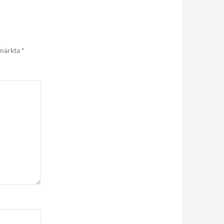
 märkta
*