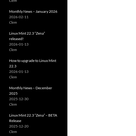
Clem
Monthly News – January 2026
2026-02-11
Clem
Linux Mint 22.3 “Zena”
released!
2026-01-13
Clem
How to upgrade to Linux Mint
22.3
2026-01-13
Clem
Monthly News – December
2025
2025-12-30
Clem
Linux Mint 22.3 “Zena” – BETA
Release
2025-12-20
Clem