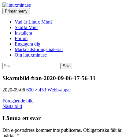
Hoppa
till
Sök
Primär meny
innehåll
linuxmint.se
Vad är Linux Mint?
Skaffa Mint
Installera
Forum
Engagera dig
Marknadsföringsmaterial
Om linuxmint.se
Sök
efter:
Skarmbild-fran-2020-09-06-17-56-31
2020-09-06
600 × 453
Webb-appar
Föregående bild
Nästa bild
Lämna ett svar
Din e-postadress kommer inte publiceras.
Obligatoriska fält är
märkta
*