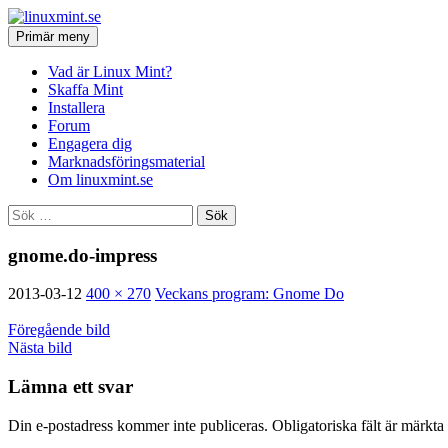
Hoppa
till
Sök
Primär meny
innehåll
linuxmint.se
Vad är Linux Mint?
Skaffa Mint
Installera
Forum
Engagera dig
Marknadsföringsmaterial
Om linuxmint.se
Sök
efter:
gnome.do-impress
2013-03-12
400 × 270
Veckans program: Gnome Do
Föregående bild
Nästa bild
Lämna ett svar
Din e-postadress kommer inte publiceras.
Obligatoriska fält är märkta