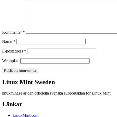
Kommentar
*
Namn
*
E-postadress
*
Webbplats
Linux Mint Sweden
Linux Mint Sweden
linuxmint.se är den officiella svenska supportsidan för Linux Mint.
Länkar
LinuxMint.com