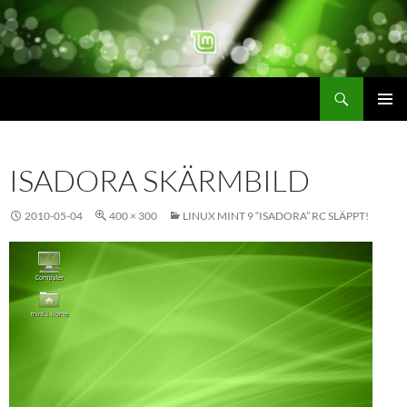
Hoppa
till
innehåll
Sök
linuxmint.se
PRIMÄR
MENY
ISADORA SKÄRMBILD
2010-05-04
400 × 300
LINUX MINT 9 “ISADORA” RC SLÄPPT!