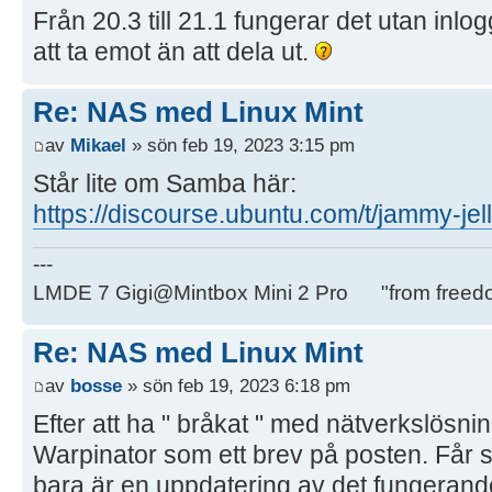
Från 20.3 till 21.1 fungerar det utan inlo
att ta emot än att dela ut.
Re: NAS med Linux Mint
av
Mikael
» sön feb 19, 2023 3:15 pm
Står lite om Samba här:
https://discourse.ubuntu.com/t/jammy-jel
---
LMDE 7 Gigi@Mintbox Mini 2 Pro "from freed
Re: NAS med Linux Mint
av
bosse
» sön feb 19, 2023 6:18 pm
Efter att ha " bråkat " med nätverkslösn
Warpinator som ett brev på posten. Får s
bara är en uppdatering av det fungerand