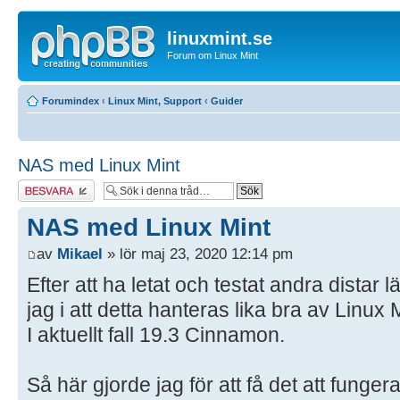
linuxmint.se
Forum om Linux Mint
Forumindex
‹
Linux Mint, Support
‹
Guider
NAS med Linux Mint
Besvara
NAS med Linux Mint
av
Mikael
» lör maj 23, 2020 12:14 pm
Efter att ha letat och testat andra dista
jag i att detta hanteras lika bra av Linux M
I aktuellt fall 19.3 Cinnamon.
Så här gjorde jag för att få det att fungera