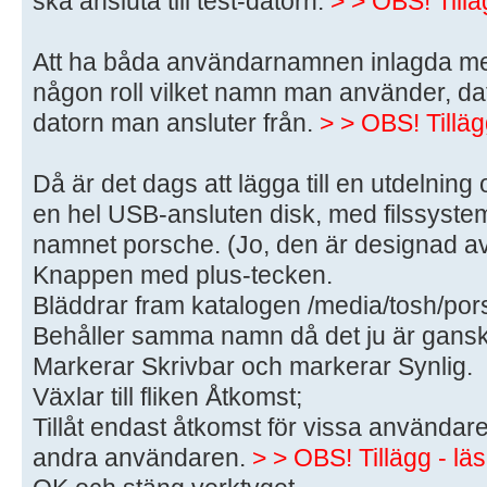
ska ansluta till test-datorn.
> > OBS! Tillä
Att ha båda användarnamnen inlagda medf
någon roll vilket namn man använder, dato
datorn man ansluter från.
> > OBS! Tilläg
Då är det dags att lägga till en utdelning oc
en hel USB-ansluten disk, med filssyst
namnet porsche. (Jo, den är designad a
Knappen med plus-tecken.
Bläddrar fram katalogen /media/tosh/por
Behåller samma namn då det ju är ganska 
Markerar Skrivbar och markerar Synlig.
Växlar till fliken Åtkomst;
Tillåt endast åtkomst för vissa användare
andra användaren.
> > OBS! Tillägg - lä