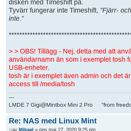
disken med Timeshift på.
Tyvärr fungerar inte Timeshift,
"Fjärr- oc
inte."
**********************************************
> > OBS! Tillägg - Nej, detta med att anv
användarnamn än som i exemplet tosh fun
USB-enheter.
tosh är i exemplet även admin och det ä
access till /media/tosh
---
LMDE 7 Gigi@Mintbox Mini 2 Pro "from freed
Re: NAS med Linux Mint
av
Mikael
» ons maj 27, 2020 9:25 pm