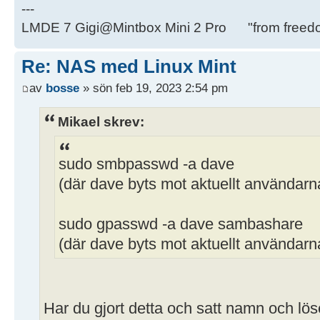
---
LMDE 7 Gigi@Mintbox Mini 2 Pro "from freed
Re: NAS med Linux Mint
av
bosse
» sön feb 19, 2023 2:54 pm
Mikael skrev:
sudo smbpasswd -a dave
(där dave byts mot aktuellt användar
sudo gpasswd -a dave sambashare
(där dave byts mot aktuellt användar
Har du gjort detta och satt namn och lö