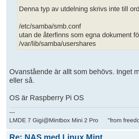
Denna typ av utdelning skrivs inte till or
/etc/samba/smb.conf
utan de återfinns som egna dokument för
/var/lib/samba/usershares
Ovanstående är allt som behövs. Inget 
eller så.
OS är Raspberry Pi OS
---
LMDE 7 Gigi@Mintbox Mini 2 Pro "from freed
Re: NAS med Linux Mint