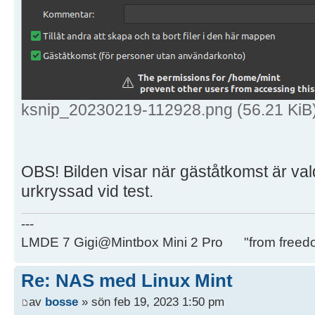
ksnip_20230219-112928.png (56.21 KiB
OBS! Bilden visar när gäståtkomst är val
urkryssad vid test.
---
LMDE 7 Gigi@Mintbox Mini 2 Pro "from freed
Re: NAS med Linux Mint
av
bosse
» sön feb 19, 2023 1:50 pm