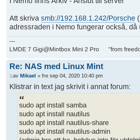
I Nemo finns Arkiv - Anslut till server
Att skriva
smb://192.168.1.242/Porsche
(
adressraden i Nemo fungerar också, då 
---
LMDE 7 Gigi@Mintbox Mini 2 Pro "from freed
Re: NAS med Linux Mint
av
Mikael
» fre sep 04, 2020 10:40 pm
Klistrar in text jag skrivit i annat forum:
sudo apt install samba
sudo apt install nautilus
sudo apt install nautilus-share
sudo apt install nautilus-admin