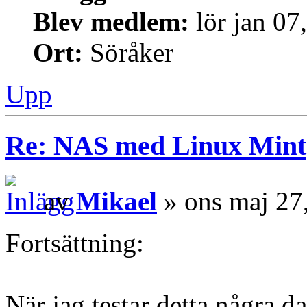
Blev medlem:
lör jan 07
Ort:
Söråker
Upp
Re: NAS med Linux Mint
av
Mikael
» ons maj 27
Fortsättning:
När jag testar detta några d