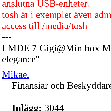
anslutna USB-enheter.
tosh är i exemplet även adm
access till /media/tosh
---
LMDE 7 Gigi@Mintbox Mi
elegance"
Mikael
Finansiär och Beskyddar
Inlägg:
3044