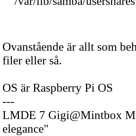
/var/lib/samba/usershares
Ovanstående är allt som be
filer eller så.
OS är Raspberry Pi OS
---
LMDE 7 Gigi@Mintbox Mi
elegance"