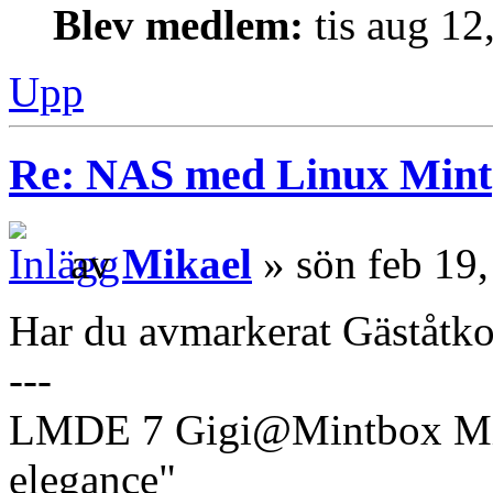
Blev medlem:
tis aug 12
Upp
Re: NAS med Linux Mint
av
Mikael
» sön feb 19
Har du avmarkerat Gäståtk
---
LMDE 7 Gigi@Mintbox Mi
elegance"