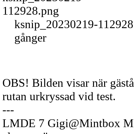
ksnip_20230219-112928.
gånger
OBS! Bilden visar när gästå
rutan urkryssad vid test.
---
LMDE 7 Gigi@Mintbox Mi