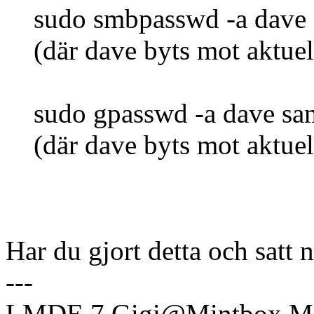
sudo smbpasswd -a dave
(där dave byts mot aktue
sudo gpasswd -a dave sa
(där dave byts mot aktue
Har du gjort detta och satt 
---
LMDE 7 Gigi@Mintbox Mi