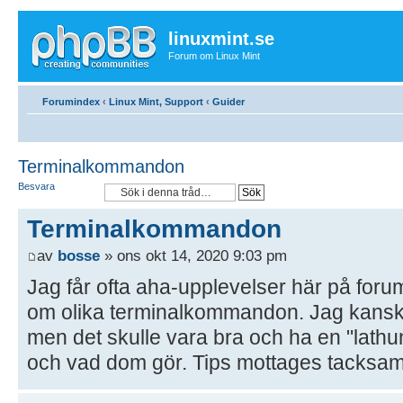
linuxmint.se
Forum om Linux Mint
Forumindex
‹
Linux Mint, Support
‹
Guider
Terminalkommandon
Besvara
Terminalkommandon
av
bosse
» ons okt 14, 2020 9:03 pm
Jag får ofta aha-upplevelser här på for
om olika terminalkommandon. Jag kanske 
men det skulle vara bra och ha en "lat
och vad dom gör. Tips mottages tacksa