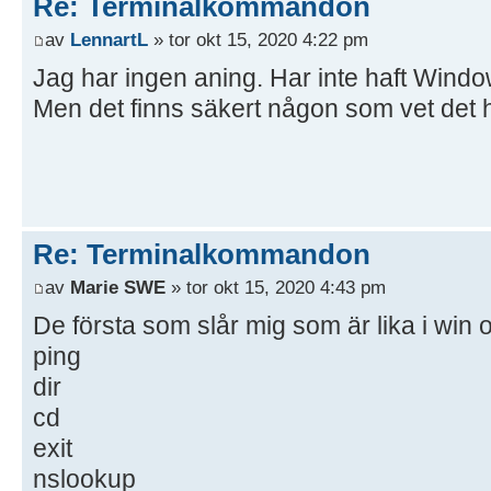
Re: Terminalkommandon
av
LennartL
» tor okt 15, 2020 4:22 pm
Jag har ingen aning. Har inte haft Windo
Men det finns säkert någon som vet det 
Re: Terminalkommandon
av
Marie SWE
» tor okt 15, 2020 4:43 pm
De första som slår mig som är lika i win 
ping
dir
cd
exit
nslookup