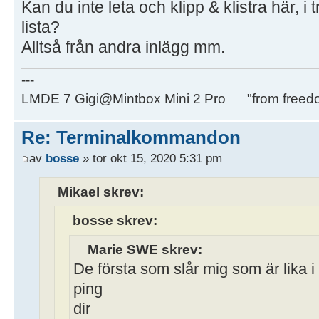
Kan du inte leta och klipp & klistra här, i 
lista?
Alltså från andra inlägg mm.
---
LMDE 7 Gigi@Mintbox Mini 2 Pro "from freed
Re: Terminalkommandon
av
bosse
» tor okt 15, 2020 5:31 pm
Mikael skrev:
bosse skrev:
Marie SWE skrev:
De första som slår mig som är lika i
ping
dir