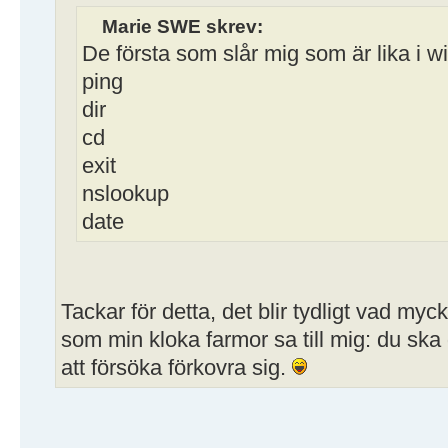
Marie SWE skrev:
De första som slår mig som är lika i w
ping
dir
cd
exit
nslookup
date
Tackar för detta, det blir tydligt vad myck
som min kloka farmor sa till mig: du ska dö
att försöka förkovra sig.