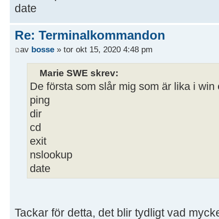
date
Re: Terminalkommandon
av
bosse
» tor okt 15, 2020 4:48 pm
Marie SWE skrev:
De första som slår mig som är lika i win 
ping
dir
cd
exit
nslookup
date
Tackar för detta, det blir tydligt vad mycke