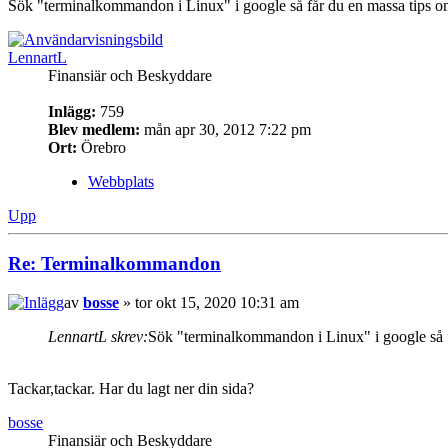
Sök "terminalkommandon i Linux" i google så får du en massa tips o
LennartL
Finansiär och Beskyddare
Inlägg:
759
Blev medlem:
mån apr 30, 2012 7:22 pm
Ort:
Örebro
Webbplats
Upp
Re: Terminalkommandon
av
bosse
» tor okt 15, 2020 10:31 am
LennartL skrev:
Sök "terminalkommandon i Linux" i google så f
Tackar,tackar. Har du lagt ner din sida?
bosse
Finansiär och Beskyddare