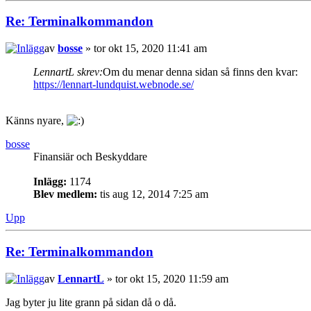
Re: Terminalkommandon
av
bosse
» tor okt 15, 2020 11:41 am
LennartL skrev:
Om du menar denna sidan så finns den kvar:
https://lennart-lundquist.webnode.se/
Känns nyare,
bosse
Finansiär och Beskyddare
Inlägg:
1174
Blev medlem:
tis aug 12, 2014 7:25 am
Upp
Re: Terminalkommandon
av
LennartL
» tor okt 15, 2020 11:59 am
Jag byter ju lite grann på sidan då o då.