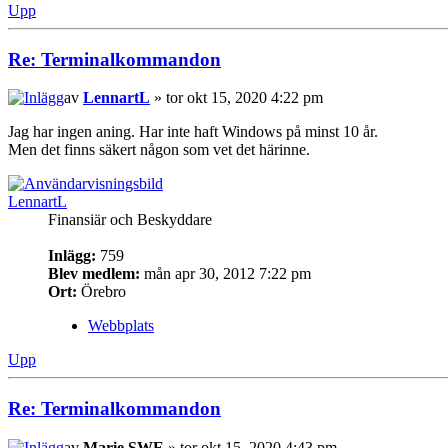
Upp
Re: Terminalkommandon
av
LennartL
» tor okt 15, 2020 4:22 pm
Jag har ingen aning. Har inte haft Windows på minst 10 år.
Men det finns säkert någon som vet det härinne.
LennartL
Finansiär och Beskyddare
Inlägg:
759
Blev medlem:
mån apr 30, 2012 7:22 pm
Ort:
Örebro
Webbplats
Upp
Re: Terminalkommandon
av
Marie SWE
» tor okt 15, 2020 4:43 pm