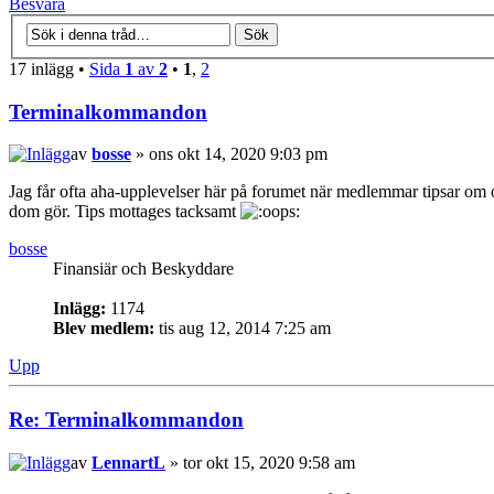
Besvara
17 inlägg •
Sida
1
av
2
•
1
,
2
Terminalkommandon
av
bosse
» ons okt 14, 2020 9:03 pm
Jag får ofta aha-upplevelser här på forumet när medlemmar tipsar om
dom gör. Tips mottages tacksamt
bosse
Finansiär och Beskyddare
Inlägg:
1174
Blev medlem:
tis aug 12, 2014 7:25 am
Upp
Re: Terminalkommandon
av
LennartL
» tor okt 15, 2020 9:58 am