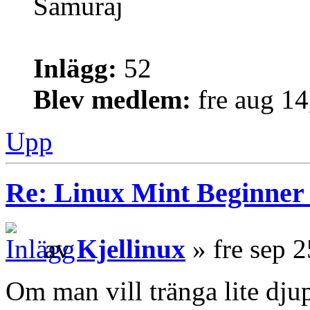
Samuraj
Inlägg:
52
Blev medlem:
fre aug 1
Upp
Re: Linux Mint Beginner
av
Kjellinux
» fre sep 
Om man vill tränga lite djup