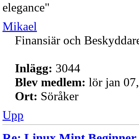
elegance"
Mikael
Finansiär och Beskyddar
Inlägg:
3044
Blev medlem:
lör jan 07
Ort:
Söråker
Upp
Re: Linux Mint Beginner