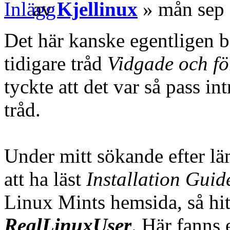
av
Kjellinux
» mån sep 
Det här kanske egentligen 
tidigare tråd
Vidgade och f
tyckte att det var så pass in
tråd.
Under mitt sökande efter läm
att ha läst
Installation Guid
Linux Mints hemsida, så hit
RealLinuxUser
. Här fanns 