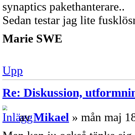
synaptics pakethanterare..
Sedan testar jag lite fusklö
Marie SWE
Upp
Re: Diskussion, utformni
av
Mikael
» mån maj 18