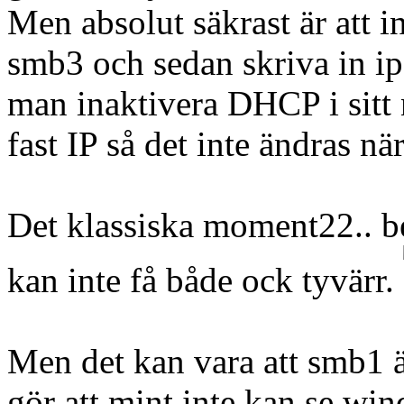
Men absolut säkrast är att 
smb3 och sedan skriva in ip-
man inaktivera DHCP i sitt n
fast IP så det inte ändras nä
Det klassiska moment22.. be
kan inte få både ock tyvärr.
Men det kan vara att smb1 ä
gör att mint inte kan se win