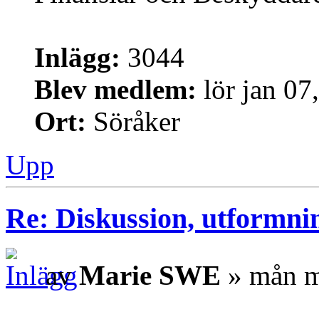
Inlägg:
3044
Blev medlem:
lör jan 07
Ort:
Söråker
Upp
Re: Diskussion, utformni
av
Marie SWE
» mån m