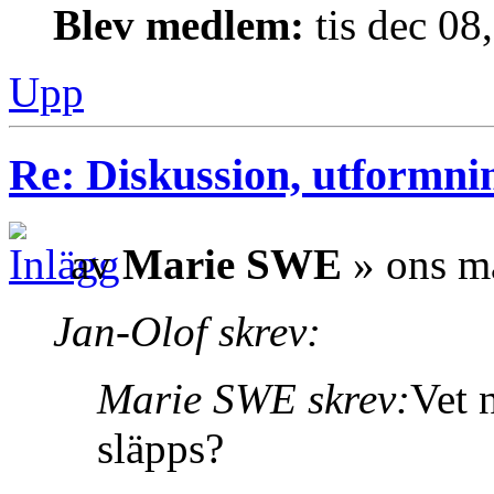
Blev medlem:
tis dec 08
Upp
Re: Diskussion, utformni
av
Marie SWE
» ons m
Jan-Olof skrev:
Marie SWE skrev:
Vet 
släpps?