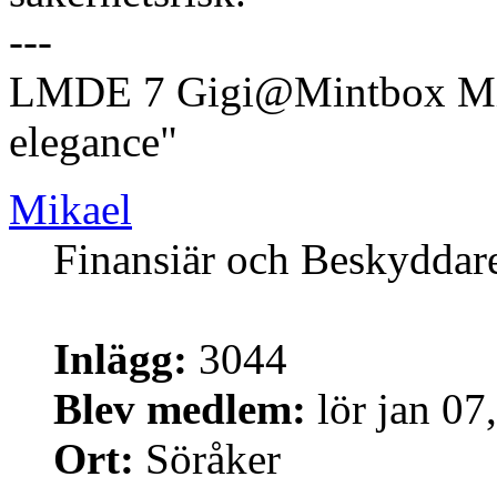
---
LMDE 7 Gigi@Mintbox Mi
elegance"
Mikael
Finansiär och Beskyddar
Inlägg:
3044
Blev medlem:
lör jan 07
Ort:
Söråker