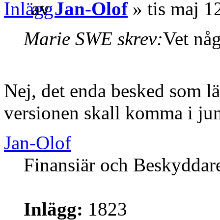
av
Jan-Olof
» tis maj 1
Marie SWE skrev:
Vet någ
Nej, det enda besked som lä
versionen skall komma i jun
Jan-Olof
Finansiär och Beskyddar
Inlägg:
1823