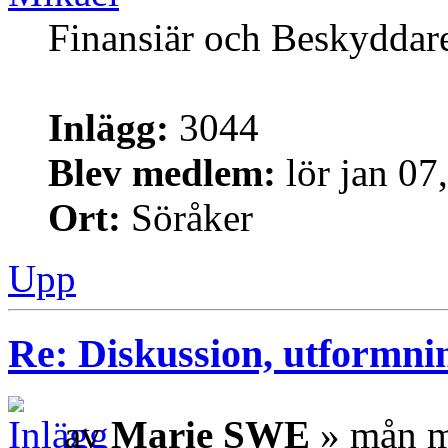
Finansiär och Beskyddar
Inlägg:
3044
Blev medlem:
lör jan 07
Ort:
Söråker
Upp
Re: Diskussion, utformni
av
Marie SWE
» mån m