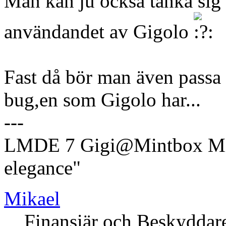
Man kan ju också tänka sig 
användandet av Gigolo
Fast då bör man även passa 
bug,en som Gigolo har...
---
LMDE 7 Gigi@Mintbox Mi
elegance"
Mikael
Finansiär och Beskyddar