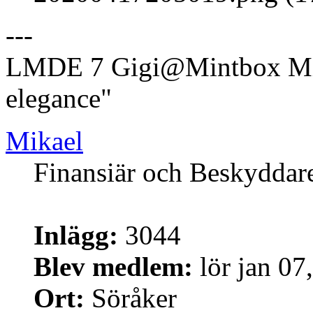
---
LMDE 7 Gigi@Mintbox Mi
elegance"
Mikael
Finansiär och Beskyddar
Inlägg:
3044
Blev medlem:
lör jan 07
Ort:
Söråker