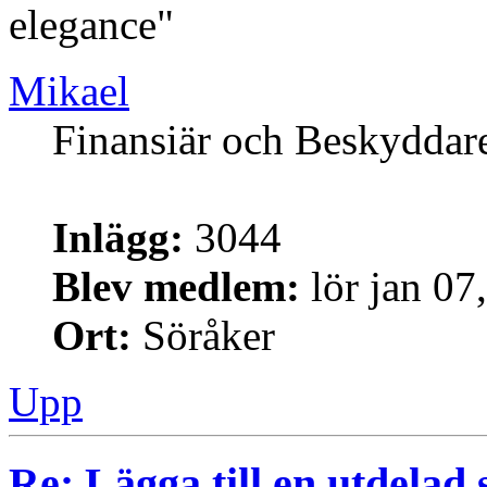
elegance"
Mikael
Finansiär och Beskyddar
Inlägg:
3044
Blev medlem:
lör jan 07
Ort:
Söråker
Upp
Re: Lägga till en utdelad 