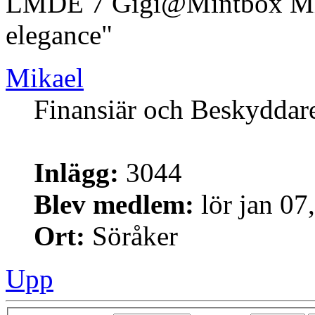
LMDE 7 Gigi@Mintbox Mi
elegance"
Mikael
Finansiär och Beskyddar
Inlägg:
3044
Blev medlem:
lör jan 07
Ort:
Söråker
Upp