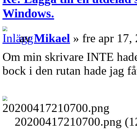
Windows.
av
Mikael
» fre apr 17,
Om min skrivare INTE hade v
bock i den rutan hade jag f
20200417210700.png (12