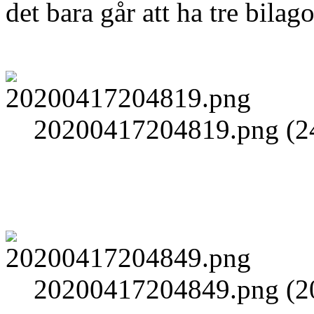
det bara går att ha tre bilago
20200417204819.png (24
20200417204849.png (20