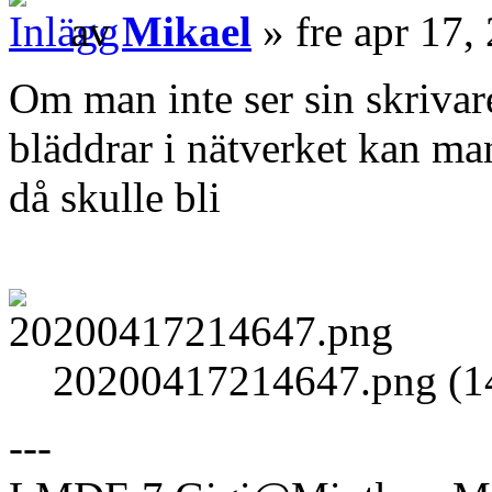
av
Mikael
» fre apr 17,
Om man inte ser sin skrivar
bläddrar i nätverket kan man
då skulle bli
20200417214647.png (14
---