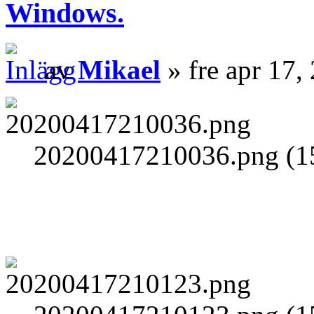
Windows.
av
Mikael
» fre apr 17,
20200417210036.png (15