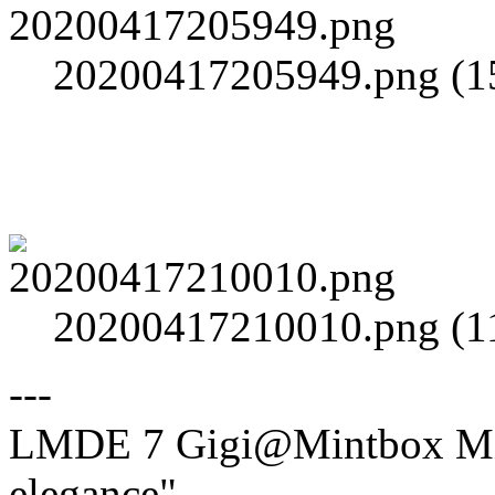
20200417205949.png (15
20200417210010.png (11
---
LMDE 7 Gigi@Mintbox Mi
elegance"