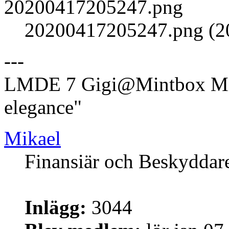
20200417205247.png (20
---
LMDE 7 Gigi@Mintbox Mi
elegance"
Mikael
Finansiär och Beskyddar
Inlägg:
3044