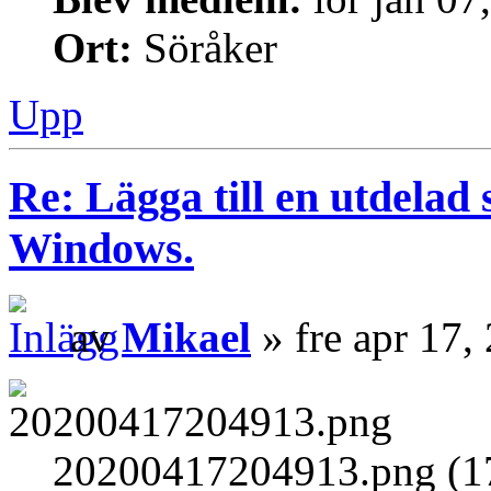
Ort:
Söråker
Upp
Re: Lägga till en utdelad 
Windows.
av
Mikael
» fre apr 17,
20200417204913.png (17