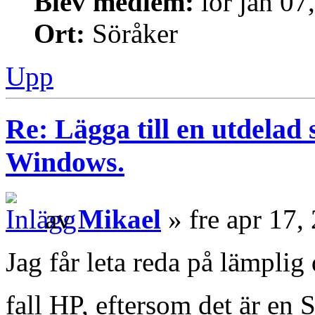
Blev medlem:
lör jan 07
Ort:
Söråker
Upp
Re: Lägga till en utdelad 
Windows.
av
Mikael
» fre apr 17,
Jag får leta reda på lämplig 
fall HP, eftersom det är en