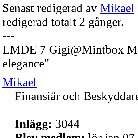
Senast redigerad av
Mikael
redigerad totalt 2 gånger.
---
LMDE 7 Gigi@Mintbox Mi
elegance"
Mikael
Finansiär och Beskyddar
Inlägg:
3044
Blev medlem:
lör jan 07