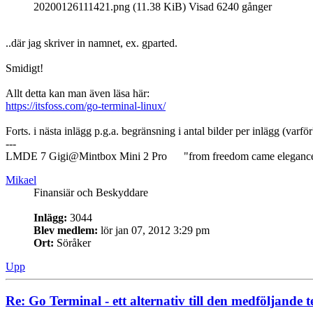
20200126111421.png (11.38 KiB) Visad 6240 gånger
..där jag skriver in namnet, ex. gparted.
Smidigt!
Allt detta kan man även läsa här:
https://itsfoss.com/go-terminal-linux/
Forts. i nästa inlägg p.g.a. begränsning i antal bilder per inlägg (varför
---
LMDE 7 Gigi@Mintbox Mini 2 Pro "from freedom came eleganc
Mikael
Finansiär och Beskyddare
Inlägg:
3044
Blev medlem:
lör jan 07, 2012 3:29 pm
Ort:
Söråker
Upp
Re: Go Terminal - ett alternativ till den medföljande 