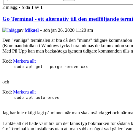
2 inlägg • Sida
1
av
1
Go Terminal - ett alternativ till den medföljande term
av
Mikael
» sön jan 26, 2020 11:20 am
Den "vanliga" terminalen är bra då den "minns" tidigare kommandon lå
(Kommandotolken i Windows tycks bara minnas de kommandon som 
Med Pil Upp kan man backa/stega igenom tidigare kommandon tills man
Kod:
Markera allt
sudo apt-get --purge remove xxx
och
Kod:
Markera allt
sudo apt autoremove
Jag har inte riktigt lagt på minnet när man ska använda
get
och när m
Tänkte att det hade varit bra om det fanns typ bokmärken för sådan
Go Terminal kan installeras utan att man sabbar något vad gäller "va