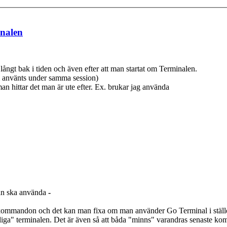
inalen
ngt bak i tiden och även efter att man startat om Terminalen.
använts under samma session)
 hittar det man är ute efter. Ex. brukar jag använda
an ska använda
-
a kommandon och det kan man fixa om man använder Go Terminal i ställe
nliga" terminalen. Det är även så att båda "minns" varandras senaste k