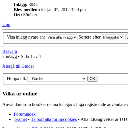
Inlägg:
3044
Blev medlem:
lör jan 07, 2012 3:29 pm
Ort:
Söråker
Upp
Visa inlägg nyare än:
Sortera efter
Besvara
2 inlägg • Sida
1
av
1
Återgå till Guider
Hoppa till:
Vilka är online
Användare som besöker denna kategori: Inga registrerade användare 
Forumindex
Teamet
•
Ta bort alla forumcookies
• Alla tidsangivelser är UT