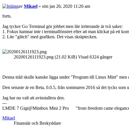
av
Mikael
» sön jan 26, 2020 11:26 am
forts.
Jag tycker Go Terminal gör jobbet men lite irriterande är två saker:
1. Fokus hamnar inte i terminalfönstret efter att man klickat på ett 
2. Lite "glitch" med grafiken. Det visas skräptecken.
20200126111923.png (21.02 KiB) Visad 6324 gånger
Denna tråd skulle kanske ligga under "Program till Linux Mint" men det
Den senaste är en Beta, 0.0.5, från sommaren 2016 så det tycks som u
Jag har nu valt att avinstallera den.
---
LMDE 7 Gigi@Mintbox Mini 2 Pro "from freedom came eleganc
Mikael
Finansiär och Beskyddare