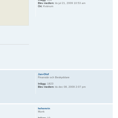
Blev medlem:
tis jul 21, 2009 10:53 am
Ort:
Kvänum
Jan-Olof
Finansiär och Beskyddare
Inlägg:
1823
Blev medlem:
tis dec 08, 2009 2:07 pm
hehemrin
Munk
Inlägg:
10