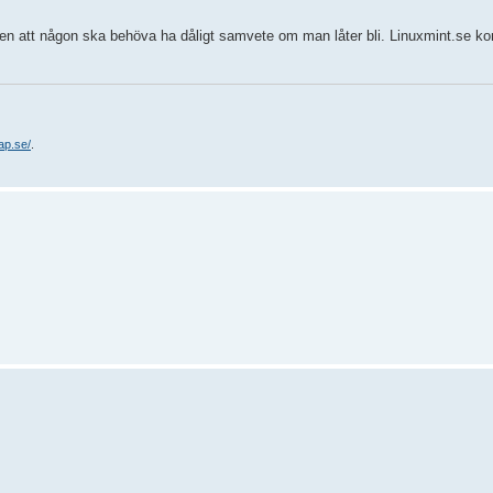
ningen att någon ska behöva ha dåligt samvete om man låter bli. Linuxmint.se k
ap.se/
.