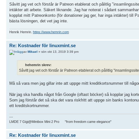
Såvitt jag vet och förstår är Patreon etablerat och pålitlig "insamlingssi
intäkter att arbete. Säkert liknande. Jag har noterat i sådant sammanhan
kopplat mitt Patreonkonto (för donationer jag ger, har inga intäkter) till P
bästa lösningen, det vet jag inte.
Henrik Hemrin.
https://www.hemrin.com
Re: Kostnader för linuxmint.se
av
Mikael
» sön okt 13, 2019 3:39 pm
hehemrin skrev:
Såvitt jag vet och förstår är Patreon etablerat och pålitlig "insamlingssite
Må så vara men jag gillar inte att uppge mitt kreditkortsnummer till någ
När jag ska handla något från Google (oftast böcker) så kopplar jag kortet
Som jag förstår det så ska det vara riskfritt att uppge sin banks konto
ett kreditskortnummer.
---
LMDE 7 Gigi@Mintbox Mini 2 Pro "from freedom came elegance"
Re: Kostnader för linuxmint.se