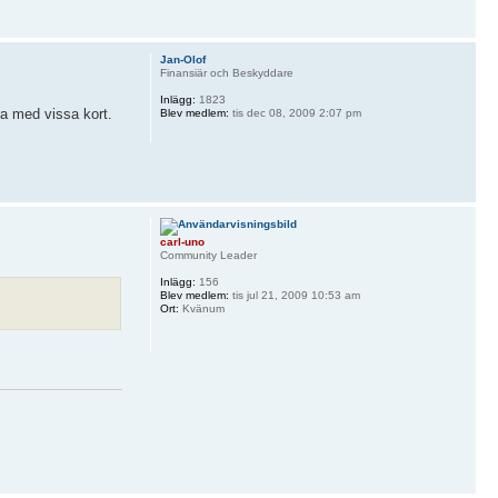
Jan-Olof
Finansiär och Beskyddare
Inlägg:
1823
ra med vissa kort.
Blev medlem:
tis dec 08, 2009 2:07 pm
carl-uno
Community Leader
Inlägg:
156
Blev medlem:
tis jul 21, 2009 10:53 am
Ort:
Kvänum