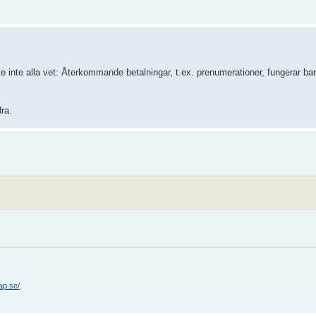
 inte alla vet: Återkommande betalningar, t.ex. prenumerationer, fungerar ba
ra.
ap.se/
.