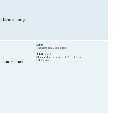
e kollat om det går
Mikael
Finansiär och Beskyddare
Inlägg:
3044
Blev medlem:
lör jan 07, 2012 3:29 pm
Ort:
Söråker
tvärtom, men rent