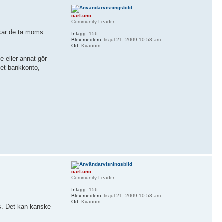
carl-uno
Community Leader
rkar de ta moms
Inlägg:
156
Blev medlem:
tis jul 21, 2009 10:53 am
Ort:
Kvänum
e eller annat gör
get bankkonto,
carl-uno
Community Leader
Inlägg:
156
Blev medlem:
tis jul 21, 2009 10:53 am
Ort:
Kvänum
as. Det kan kanske