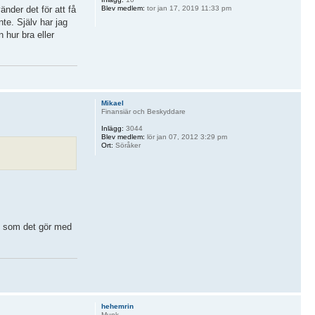
änder det för att få
Blev medlem:
tor jan 17, 2019 11:33 pm
te. Själv har jag
n hur bra eller
Mikael
Finansiär och Beskyddare
Inlägg:
3044
Blev medlem:
lör jan 07, 2012 3:29 pm
Ort:
Söråker
l, som det gör med
hehemrin
Munk