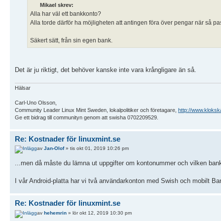
Mikael skrev:
Alla har väl ett bankkonto?
Alla torde därför ha möjligheten att antingen föra över pengar när så pa
Säkert sätt, från sin egen bank.
Det är ju riktigt, det behöver kanske inte vara krångligare än så.
Hälsar
Carl-Uno Olsson,
Community Leader Linux Mint Sweden, lokalpolitiker och företagare,
http://www.kloksk
Ge ett bidrag till communityn genom att swisha 0702209529.
Re: Kostnader för linuxmint.se
av
Jan-Olof
» tis okt 01, 2019 10:26 pm
...men då måste du lämna ut uppgifter om kontonummer och vilken bank du
I vår Android-platta har vi två användarkonton med Swish och mobilt BankI
Re: Kostnader för linuxmint.se
av
hehemrin
» lör okt 12, 2019 10:30 pm