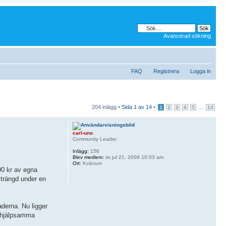
Avancerad sökning
FAQ
Registrera
Logga in
204 inlägg •
Sida
1
av
14
•
...
1
2
3
4
5
14
carl-uno
Community Leader
Inlägg:
156
Blev medlem:
tis jul 21, 2009 10:53 am
Ort:
Kvänum
00 kr av egna
strängd under en
aderna. Nu ligger
a hjälpsamma