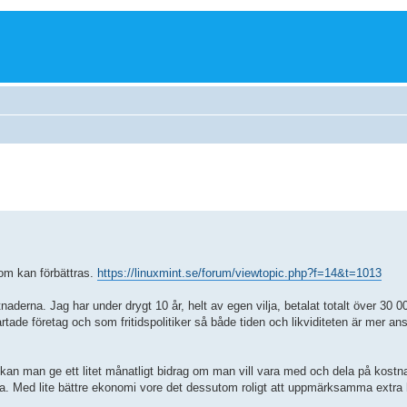
som kan förbättras.
https://linuxmint.se/forum/viewtopic.php?f=14&t=1013
aderna. Jag har under drygt 10 år, helt av egen vilja, betalat totalt över 30 0
tade företag och som fritidspolitiker så både tiden och likviditeten är mer an
r kan man ge ett litet månatligt bidrag om man vill vara med och dela på kostn
tta. Med lite bättre ekonomi vore det dessutom roligt att uppmärksamma extr