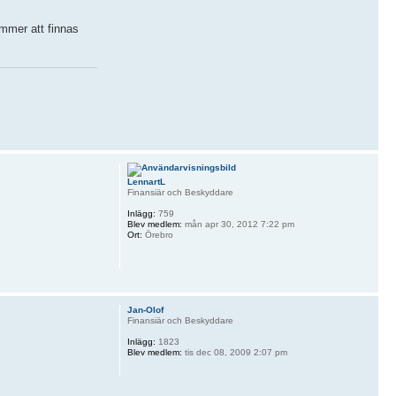
ommer att finnas
LennartL
Finansiär och Beskyddare
Inlägg:
759
Blev medlem:
mån apr 30, 2012 7:22 pm
Ort:
Örebro
Jan-Olof
Finansiär och Beskyddare
Inlägg:
1823
Blev medlem:
tis dec 08, 2009 2:07 pm