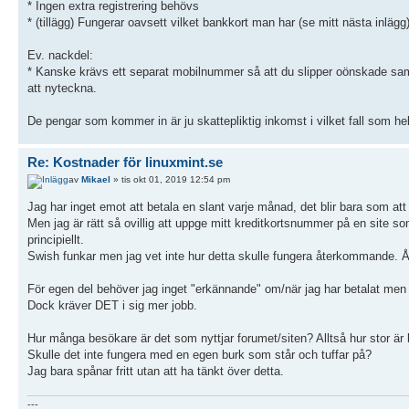
* Ingen extra registrering behövs
* (tillägg) Fungerar oavsett vilket bankkort man har (se mitt nästa inlägg
Ev. nackdel:
* Kanske krävs ett separat mobilnummer så att du slipper oönskade samta
att nyteckna.
De pengar som kommer in är ju skattepliktig inkomst i vilket fall som hel
Re: Kostnader för linuxmint.se
av
Mikael
» tis okt 01, 2019 12:54 pm
Jag har inget emot att betala en slant varje månad, det blir bara som at
Men jag är rätt så ovillig att uppge mitt kreditkortsnummer på en site som
principiellt.
Swish funkar men jag vet inte hur detta skulle fungera återkommande. Å
För egen del behöver jag inget "erkännande" om/när jag har betalat men 
Dock kräver DET i sig mer jobb.
Hur många besökare är det som nyttjar forumet/siten? Alltså hur stor är
Skulle det inte fungera med en egen burk som står och tuffar på?
Jag bara spånar fritt utan att ha tänkt över detta.
---