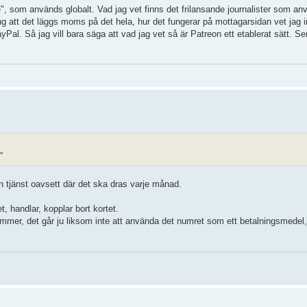
te", som används globalt. Vad jag vet finns det frilansande journalister som anv
g att det läggs moms på det hela, hur det fungerar på mottagarsidan vet jag in
ayPal. Så jag vill bara säga att vad jag vet så är Patreon ett etablerat sätt. Se
"
on tjänst oavsett där det ska dras varje månad.
, handlar, kopplar bort kortet.
nummer, det går ju liksom inte att använda det numret som ett betalningsmede