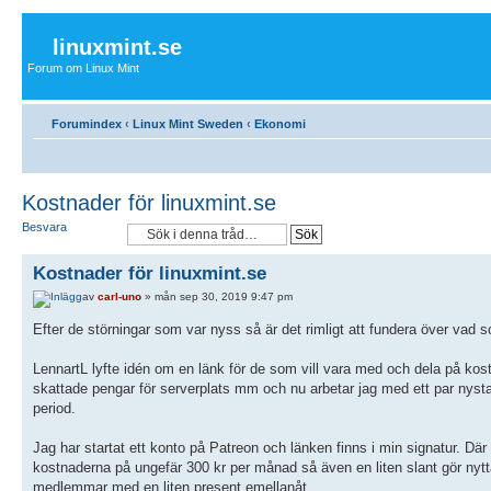
linuxmint.se
Forum om Linux Mint
Forumindex
‹
Linux Mint Sweden
‹
Ekonomi
Kostnader för linuxmint.se
Besvara
Kostnader för linuxmint.se
av
carl-uno
» mån sep 30, 2019 9:47 pm
Efter de störningar som var nyss så är det rimligt att fundera över vad 
LennartL lyfte idén om en länk för de som vill vara med och dela på kostn
skattade pengar för serverplats mm och nu arbetar jag med ett par nystar
period.
Jag har startat ett konto på Patreon och länken finns i min signatur. Dä
kostnaderna på ungefär 300 kr per månad så även en liten slant gör ny
medlemmar med en liten present emellanåt.