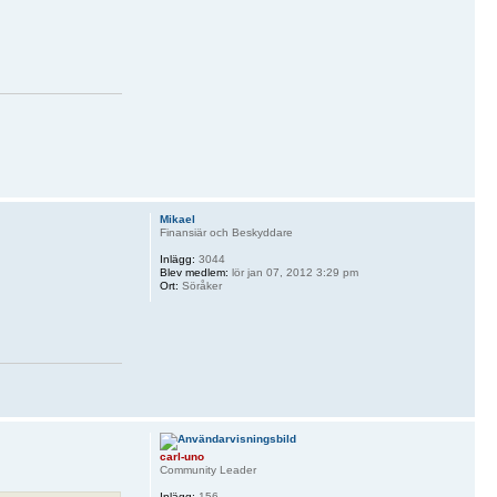
Mikael
Finansiär och Beskyddare
Inlägg:
3044
Blev medlem:
lör jan 07, 2012 3:29 pm
Ort:
Söråker
carl-uno
Community Leader
Inlägg:
156