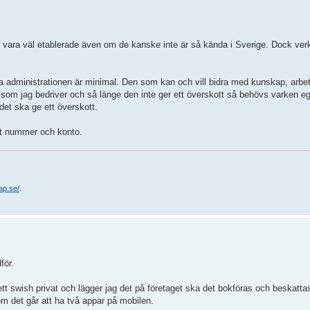
r vara väl etablerade även om de kanske inte är så kända i Sverige. Dock ve
a administrationen är minimal. Den som kan och vill bidra med kunskap, arbet
 som jag bedriver och så länge den inte ger ett överskott så behövs varken e
 det ska ge ett överskott.
get nummer och konto.
ap.se/
.
för.
tt swish privat och lägger jag det på företaget ska det bokföras och beskatt
om det går att ha två appar på mobilen.