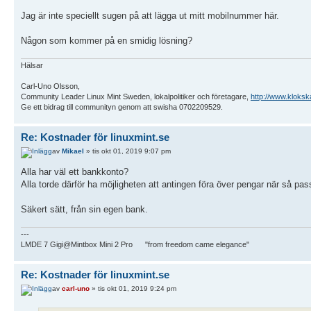
Jag är inte speciellt sugen på att lägga ut mitt mobilnummer här.
Någon som kommer på en smidig lösning?
Hälsar
Carl-Uno Olsson,
Community Leader Linux Mint Sweden, lokalpolitiker och företagare,
http://www.kloksk
Ge ett bidrag till communityn genom att swisha 0702209529.
Re: Kostnader för linuxmint.se
av
Mikael
» tis okt 01, 2019 9:07 pm
Alla har väl ett bankkonto?
Alla torde därför ha möjligheten att antingen föra över pengar när så pass
Säkert sätt, från sin egen bank.
---
LMDE 7 Gigi@Mintbox Mini 2 Pro "from freedom came elegance"
Re: Kostnader för linuxmint.se
av
carl-uno
» tis okt 01, 2019 9:24 pm