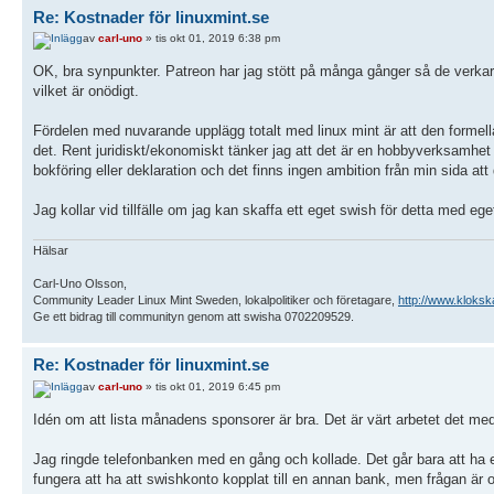
Re: Kostnader för linuxmint.se
av
carl-uno
» tis okt 01, 2019 6:38 pm
OK, bra synpunkter. Patreon har jag stött på många gånger så de verka
vilket är onödigt.
Fördelen med nuvarande upplägg totalt med linux mint är att den formell
det. Rent juridiskt/ekonomiskt tänker jag att det är en hobbyverksamhet
bokföring eller deklaration och det finns ingen ambition från min sida att
Jag kollar vid tillfälle om jag kan skaffa ett eget swish för detta med e
Hälsar
Carl-Uno Olsson,
Community Leader Linux Mint Sweden, lokalpolitiker och företagare,
http://www.kloksk
Ge ett bidrag till communityn genom att swisha 0702209529.
Re: Kostnader för linuxmint.se
av
carl-uno
» tis okt 01, 2019 6:45 pm
Idén om att lista månadens sponsorer är bra. Det är värt arbetet det med
Jag ringde telefonbanken med en gång och kollade. Det går bara att ha e
fungera att ha att swishkonto kopplat till en annan bank, men frågan är 