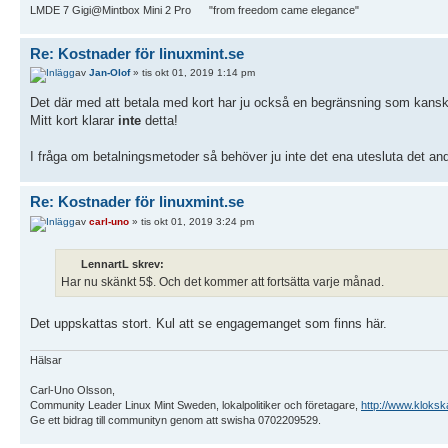
LMDE 7 Gigi@Mintbox Mini 2 Pro "from freedom came elegance"
Re: Kostnader för linuxmint.se
av
Jan-Olof
» tis okt 01, 2019 1:14 pm
Det där med att betala med kort har ju också en begränsning som kanske
Mitt kort klarar
inte
detta!
I fråga om betalningsmetoder så behöver ju inte det ena utesluta det and
Re: Kostnader för linuxmint.se
av
carl-uno
» tis okt 01, 2019 3:24 pm
LennartL skrev:
Har nu skänkt 5$. Och det kommer att fortsätta varje månad.
Det uppskattas stort. Kul att se engagemanget som finns här.
Hälsar
Carl-Uno Olsson,
Community Leader Linux Mint Sweden, lokalpolitiker och företagare,
http://www.kloksk
Ge ett bidrag till communityn genom att swisha 0702209529.