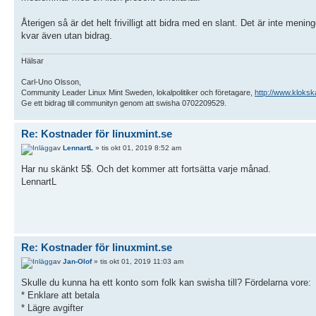
Återigen så är det helt frivilligt att bidra med en slant. Det är inte me
kvar även utan bidrag.
Hälsar
Carl-Uno Olsson,
Community Leader Linux Mint Sweden, lokalpolitiker och företagare,
http://www.kloksk
Ge ett bidrag till communityn genom att swisha 0702209529.
Re: Kostnader för linuxmint.se
av
LennartL
» tis okt 01, 2019 8:52 am
Har nu skänkt 5$. Och det kommer att fortsätta varje månad.
LennartL
Re: Kostnader för linuxmint.se
av
Jan-Olof
» tis okt 01, 2019 11:03 am
Skulle du kunna ha ett konto som folk kan swisha till? Fördelarna vore:
* Enklare att betala
* Lägre avgifter