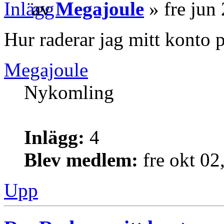
av
Megajoule
» fre jun
Hur raderar jag mitt konto 
Megajoule
Nykomling
Inlägg:
4
Blev medlem:
fre okt 02
Upp