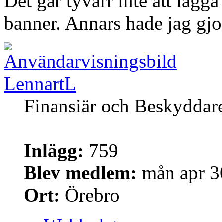
Det går tyvärr inte att lägg
banner. Annars hade jag gjor
LennartL
Finansiär och Beskyddar
Inlägg:
759
Blev medlem:
mån apr 3
Ort:
Örebro