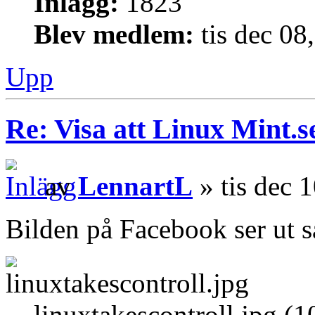
Inlägg:
1823
Blev medlem:
tis dec 08
Upp
Re: Visa att Linux Mint.se
av
LennartL
» tis dec 
Bilden på Facebook ser ut s
linuxtakescontroll.jpg (