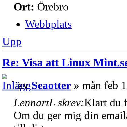
Ort:
Örebro
Webbplats
Upp
Re: Visa att Linux Mint.se
av
Seaotter
» mån feb 1
LennartL skrev:
Klart du 
Om du ger mig din emaila