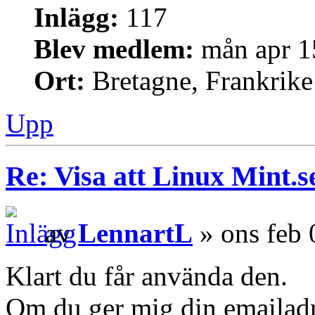
Inlägg:
117
Blev medlem:
mån apr 1
Ort:
Bretagne, Frankrike
Upp
Re: Visa att Linux Mint.se
av
LennartL
» ons feb 
Klart du får använda den.
Om du ger mig din emailadre