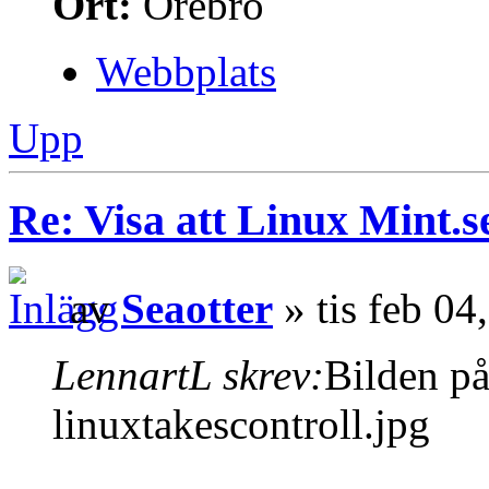
Ort:
Örebro
Webbplats
Upp
Re: Visa att Linux Mint.se
av
Seaotter
» tis feb 04
LennartL skrev:
Bilden på
linuxtakescontroll.jpg