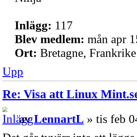
Inlägg:
117
Blev medlem:
mån apr 1
Ort:
Bretagne, Frankrike
Upp
Re: Visa att Linux Mint.se
av
LennartL
» tis feb 