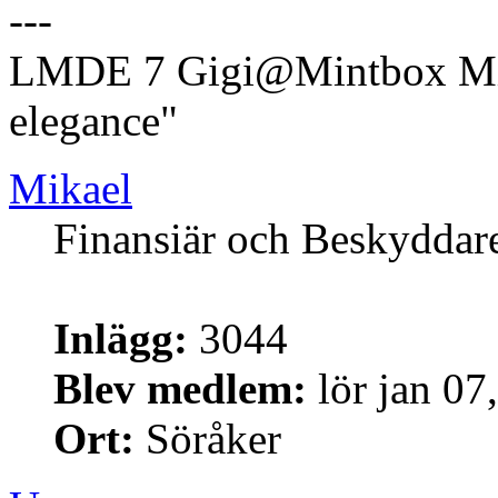
---
LMDE 7 Gigi@Mintbox Mi
elegance"
Mikael
Finansiär och Beskyddar
Inlägg:
3044
Blev medlem:
lör jan 07
Ort:
Söråker