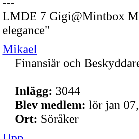
---
LMDE 7 Gigi@Mintbox Mi
elegance"
Mikael
Finansiär och Beskyddar
Inlägg:
3044
Blev medlem:
lör jan 07
Ort:
Söråker
Upp