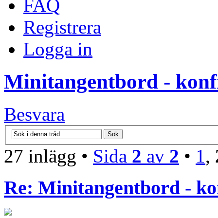
FAQ
Registrera
Logga in
Minitangentbord - konfi
Besvara
27 inlägg •
Sida
2
av
2
•
1
,
Re: Minitangentbord - kon