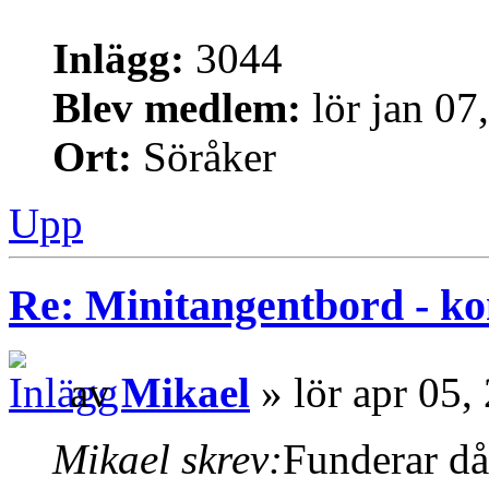
Inlägg:
3044
Blev medlem:
lör jan 07
Ort:
Söråker
Upp
Re: Minitangentbord - kon
av
Mikael
» lör apr 05,
Mikael skrev:
Funderar då 