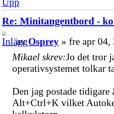
Upp
Re: Minitangentbord - kon
av
Osprey
» fre apr 04,
Mikael skrev:
Jo det tror 
operativsystemet tolkar t
Den jag postade tidigare
Alt+Ctrl+K vilket Autoke