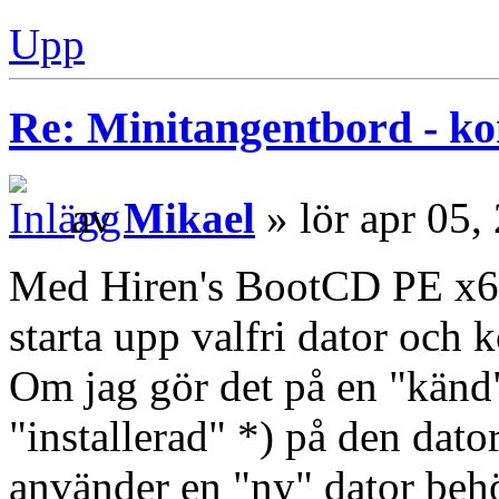
Upp
Re: Minitangentbord - kon
av
Mikael
» lör apr 05,
Med Hiren's BootCD PE x64
starta upp valfri dator och
Om jag gör det på en "känd
"installerad" *) på den dat
använder en "ny" dator beh