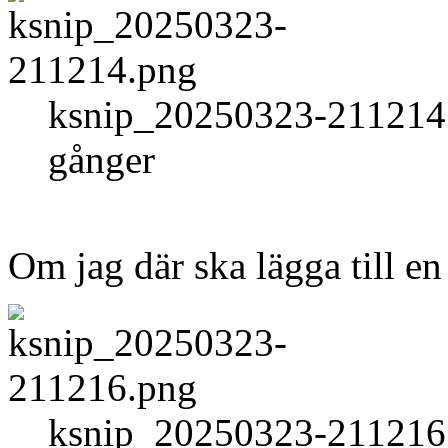
ksnip_20250323-211214.
gånger
Om jag där ska lägga till e
ksnip_20250323-211216.