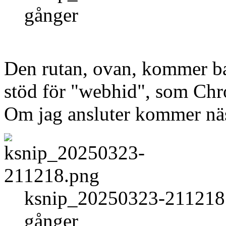
gånger
Den rutan, ovan, kommer ba
stöd för "webhid", som Ch
Om jag ansluter kommer näs
ksnip_20250323-211218.
gånger