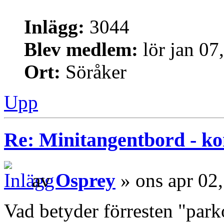
Inlägg:
3044
Blev medlem:
lör jan 07
Ort:
Söråker
Upp
Re: Minitangentbord - kon
av
Osprey
» ons apr 02
Vad betyder förresten "parko