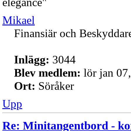
elegance"
Mikael
Finansiär och Beskyddar
Inlägg:
3044
Blev medlem:
lör jan 07
Ort:
Söråker
Upp
Re: Minitangentbord - kon