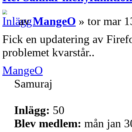
av
MangeO
» tor mar 1
Fick en updatering av Firef
problemet kvarstår..
MangeO
Samuraj
Inlägg:
50
Blev medlem:
mån jan 3