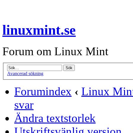
linuxmint.se
Forum om Linux Mint
Avancerad sökning
Forumindex
‹
Linux Mint
svar
Ändra textstorlek
Utskriftsvänlig version