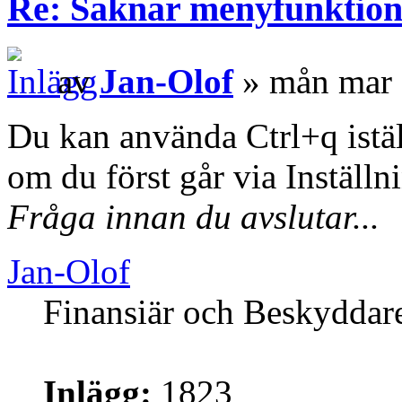
Re: Saknar menyfunktion 
av
Jan-Olof
» mån mar 
Du kan använda Ctrl+q istä
om du först går via Inställni
Fråga innan du avslutar...
Jan-Olof
Finansiär och Beskyddar
Inlägg:
1823