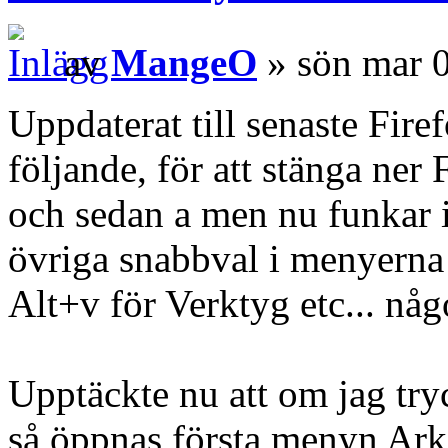
av
MangeO
» sön mar 
Uppdaterat till senaste Fir
följande, för att stänga ner
och sedan a men nu funkar i
övriga snabbval i menyerna 
Alt+v för Verktyg etc... nå
Upptäckte nu att om jag try
så öppnas första menyn Ark