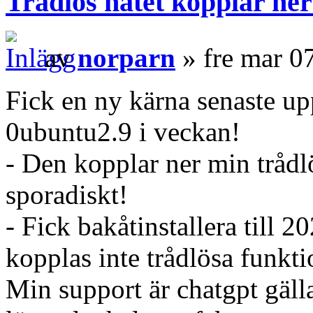
Trådlös nätet kopplar ne
av
norparn
» fre mar 0
Fick en ny kärna senaste u
0ubuntu2.9 i veckan!
- Den kopplar ner min trådl
sporadiskt!
- Fick bakåtinstallera til
kopplas inte trådlösa funkti
Min support är chatgpt gäll