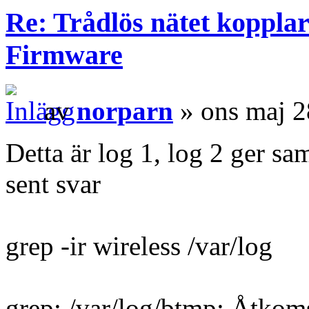
Re: Trådlös nätet kopplar
Firmware
av
norparn
» ons maj 2
Detta är log 1, log 2 ger sa
sent svar
grep -ir wireless /var/log
grep: /var/log/btmp: Åtkom