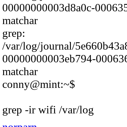
00000000003d8a0c-000635dc
matchar
grep:
/var/log/journal/5e660b4
00000000003eb794-0006361a
matchar
conny@mint:~$
grep -ir wifi /var/log
norparn