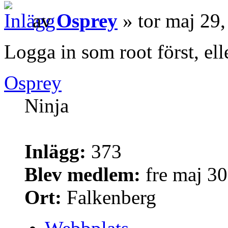
av
Osprey
» tor maj 29
Logga in som root först, el
Osprey
Ninja
Inlägg:
373
Blev medlem:
fre maj 30
Ort:
Falkenberg