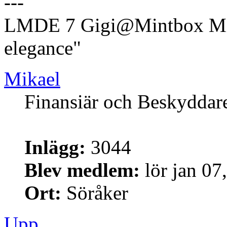
---
LMDE 7 Gigi@Mintbox Mi
elegance"
Mikael
Finansiär och Beskyddar
Inlägg:
3044
Blev medlem:
lör jan 07
Ort:
Söråker
Upp