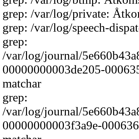
grep: /var/log/private: Åtk
grep: /var/log/speech-dispa
grep:
/var/log/journal/5e660b4
00000000003de205-000635eb
matchar
grep:
/var/log/journal/5e660b4
00000000003f3a9e-0006362f