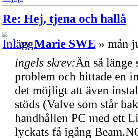
Re: Hej, tjena och hallå
av
Marie SWE
» mån j
ingels skrev:
Än så länge s
problem och hittade en i
det möjligt att även instal
stöds (Valve som står ba
handhållen PC med ett Li
lyckats få igång Beam.NG