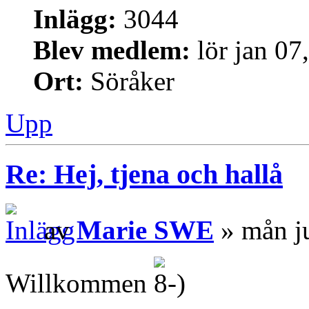
Inlägg:
3044
Blev medlem:
lör jan 07
Ort:
Söråker
Upp
Re: Hej, tjena och hallå
av
Marie SWE
» mån j
Willkommen