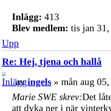
Inlägg:
413
Blev medlem:
tis jan 31
Upp
Re: Hej, tjena och hallå
av
ingels
» mån aug 05,
Marie SWE skrev:
Det låt
att dyka ner i när vinter