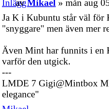
av
Mikael
» mån aug 05
Ja K i Kubuntu står väl för
"snyggare" men även mer r
Även Mint har funnits i en
varför den utgick.
---
LMDE 7 Gigi@Mintbox Mi
elegance"
Mikael