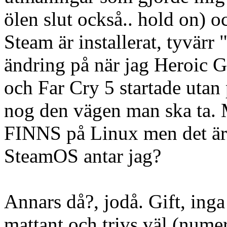
ölen slut också.. hold on) oc
Steam är installerat, tyvärr 
ändring på när jag Heroic G
och Far Cry 5 startade utan 
nog den vägen man ska ta. 
FINNS på Linux men det är v
SteamOS antar jag?
Annars då?, jodå. Gift, ing
mattant och trivs väl (numer