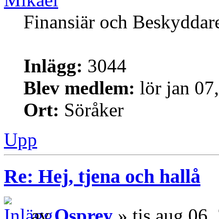
Finansiär och Beskyddar
Inlägg:
3044
Blev medlem:
lör jan 07
Ort:
Söråker
Upp
Re: Hej, tjena och hallå
av
Osprey
» tis aug 06