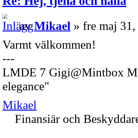
Re: Hej, tjena och hallå
av
Mikael
» fre maj 31
Varmt välkommen!
---
LMDE 7 Gigi@Mintbox Mi
elegance"
Mikael
Finansiär och Beskyddar