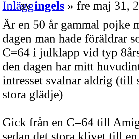
av
ingels
» fre maj 31, 
Är en 50 år gammal pojke me
dagen man hade föräldrar so
C=64 i julklapp vid typ 8år
den dagen har mitt huvudin
intresset svalnar aldrig (til
stora glädje)
Gick från en C=64 till Ami
sedan det stora klivet till 