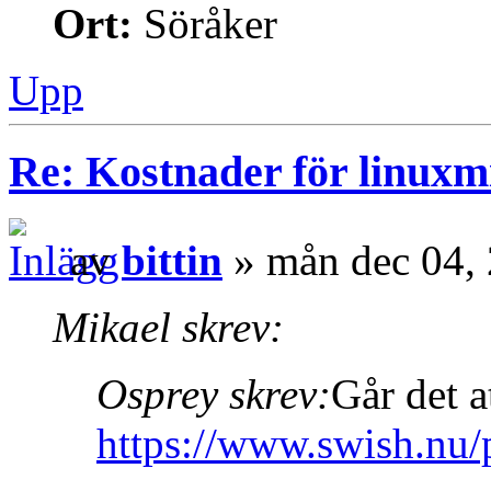
Ort:
Söråker
Upp
Re: Kostnader för linuxmi
av
bittin
» mån dec 04,
Mikael skrev:
Osprey skrev:
Går det a
https://www.swish.nu/