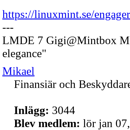
https://linuxmint.se/engager
---
LMDE 7 Gigi@Mintbox Mi
elegance"
Mikael
Finansiär och Beskyddar
Inlägg:
3044
Blev medlem:
lör jan 07