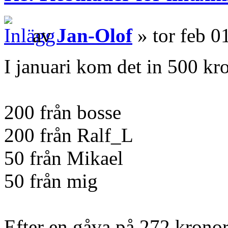
av
Jan-Olof
» tor feb 0
I januari kom det in 500 kr
200 från bosse
200 från Ralf_L
50 från Mikael
50 från mig
Efter en gåva på 272 kronor