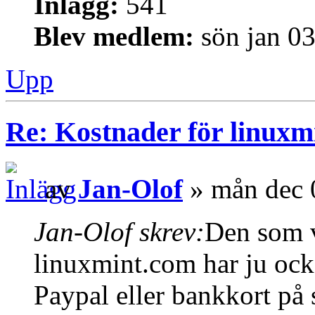
Inlägg:
541
Blev medlem:
sön jan 0
Upp
Re: Kostnader för linuxmi
av
Jan-Olof
» mån dec 
Jan-Olof skrev:
Den som vi
linuxmint.com har ju ocks
Paypal eller bankkort på 