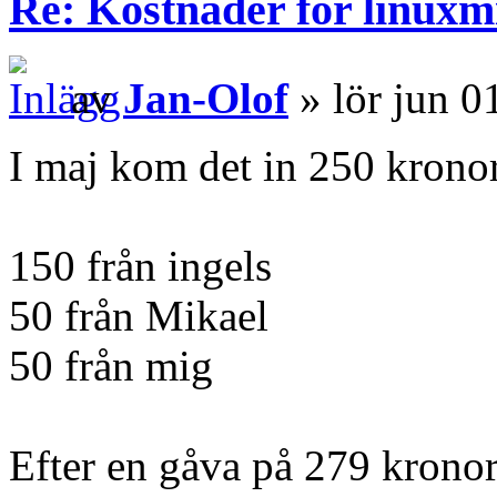
Re: Kostnader för linuxmi
av
Jan-Olof
» lör jun 0
I maj kom det in 250 krono
150 från ingels
50 från Mikael
50 från mig
Efter en gåva på 279 kronor