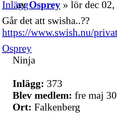
av
Osprey
» lör dec 02
Går det att swisha..??
https://www.swish.nu/priva
Osprey
Ninja
Inlägg:
373
Blev medlem:
fre maj 30
Ort:
Falkenberg