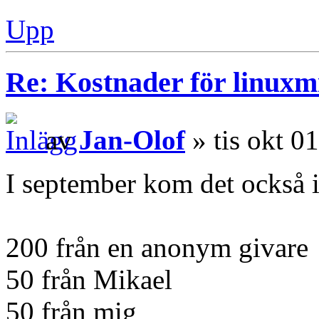
Upp
Re: Kostnader för linuxmi
av
Jan-Olof
» tis okt 0
I september kom det också 
200 från en anonym givare
50 från Mikael
50 från mig