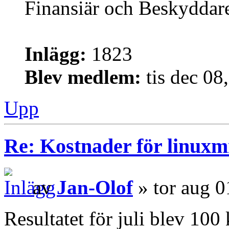
Finansiär och Beskyddar
Inlägg:
1823
Blev medlem:
tis dec 08
Upp
Re: Kostnader för linuxmi
av
Jan-Olof
» tor aug 0
Resultatet för juli blev 100