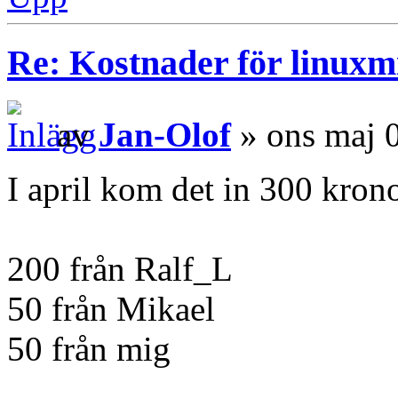
Re: Kostnader för linuxmi
av
Jan-Olof
» ons maj 
I april kom det in 300 krono
200 från Ralf_L
50 från Mikael
50 från mig