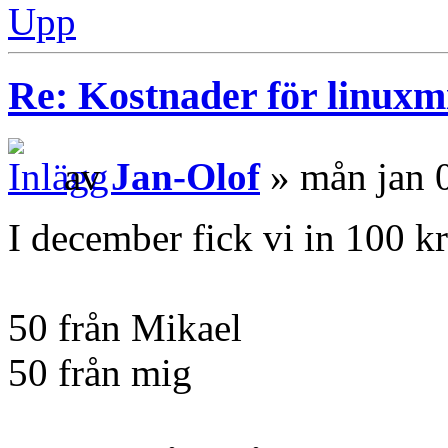
Upp
Re: Kostnader för linuxmi
av
Jan-Olof
» mån jan 
I december fick vi in 100 k
50 från Mikael
50 från mig