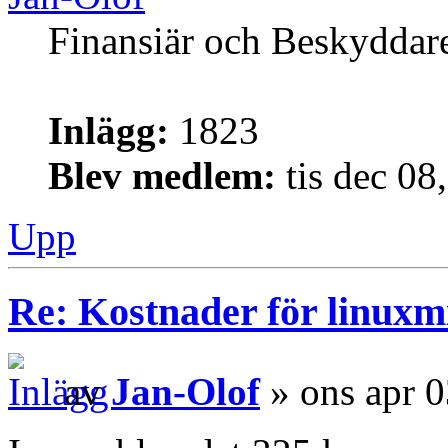
Finansiär och Beskyddar
Inlägg:
1823
Blev medlem:
tis dec 08
Upp
Re: Kostnader för linuxmi
av
Jan-Olof
» ons apr 