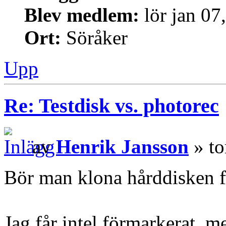
Blev medlem:
lör jan 07
Ort:
Söråker
Upp
Re: Testdisk vs. photorec
av
Henrik Jansson
» to
Bör man klona hårddisken f
Jag får intel förmarkerat, m