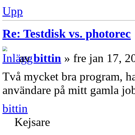
Upp
Re: Testdisk vs. photorec
av
bittin
» fre jan 17, 
Två mycket bra program, har
användare på mitt gamla jo
bittin
Kejsare