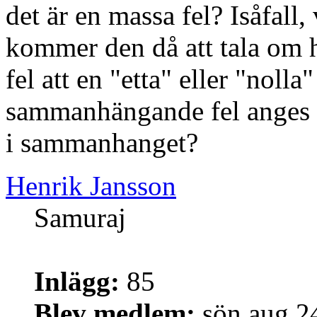
det är en massa fel? Isåfal
kommer den då att tala om h
fel att en "etta" eller "nolla"
sammanhängande fel anges s
i sammanhanget?
Henrik Jansson
Samuraj
Inlägg:
85
Blev medlem:
sön aug 2