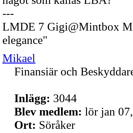
---
LMDE 7 Gigi@Mintbox Mi
elegance"
Mikael
Finansiär och Beskyddar
Inlägg:
3044
Blev medlem:
lör jan 07
Ort:
Söråker