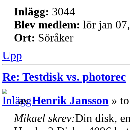
Inlägg:
3044
Blev medlem:
lör jan 07
Ort:
Söråker
Upp
Re: Testdisk vs. photorec
av
Henrik Jansson
» to
Mikael skrev:
Din disk, en