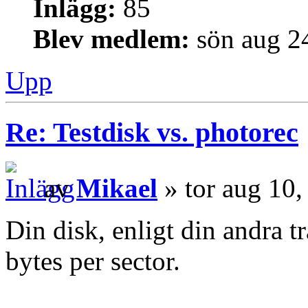
Inlägg:
85
Blev medlem:
sön aug 2
Upp
Re: Testdisk vs. photorec
av
Mikael
» tor aug 10
Din disk, enligt din andra t
bytes per sector.