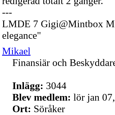
redigerad totalt 2 gånger.
---
LMDE 7 Gigi@Mintbox Mi
elegance"
Mikael
Finansiär och Beskyddar
Inlägg:
3044
Blev medlem:
lör jan 07
Ort:
Söråker