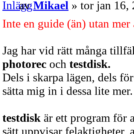
av
Mikael
» tor jan 16,
Inte en guide (än) utan mer 
Jag har vid rätt många tillf
photorec
och
testdisk.
Dels i skarpa lägen, dels för
sätta mig in i dessa lite mer.
testdisk
är ett program för 
sätt uppvisar felaktigheter, 