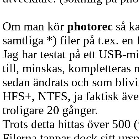
Om man kör
photorec
så ka
samtliga *) filer på t.ex. en
Jag har testat på ett USB-min
till, minskas, kompletteras 
sedan ändrats och som bliv
HFS+, NTFS, ja faktisk äv
troligare 20 gånger.
Trots detta hittas över 500 (
Filerna tappar dock sitt ur