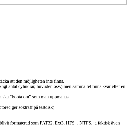
ptäcka att den möjligheten inte finns.
laktigt antal cylindrar, huvuden osv.) men samma fel finns kvar efter en
r man ska "boota om" som man uppmanas.
torec ger sökträff på testdisk)
 som blivit formaterad som FAT32, Ext3, HFS+, NTFS, ja faktisk även