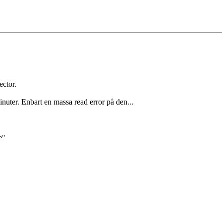
ector.
minuter. Enbart en massa read error på den...
e"