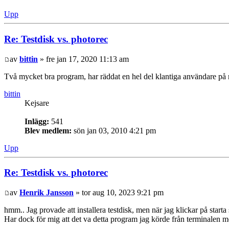
Upp
Re: Testdisk vs. photorec
av
bittin
» fre jan 17, 2020 11:13 am
Två mycket bra program, har räddat en hel del klantiga användare på 
bittin
Kejsare
Inlägg:
541
Blev medlem:
sön jan 03, 2010 4:21 pm
Upp
Re: Testdisk vs. photorec
av
Henrik Jansson
» tor aug 10, 2023 9:21 pm
hmm.. Jag provade att installera testdisk, men när jag klickar på starta
Har dock för mig att det va detta program jag körde från terminalen me