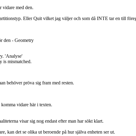
år vidare med den.
artitionstyp. Eller Quit vilket jag väljer och som då INTE tar en till för
för den - Geometry
y. 'Analyse'
ry is mismatched.
 man behöver pröva sig fram med resten.
t komma vidare här i texten.
teterna visar sig nog endast efter man har sökt klart.
are, kan det se olika ut beroende på hur själva enheten ser ut.