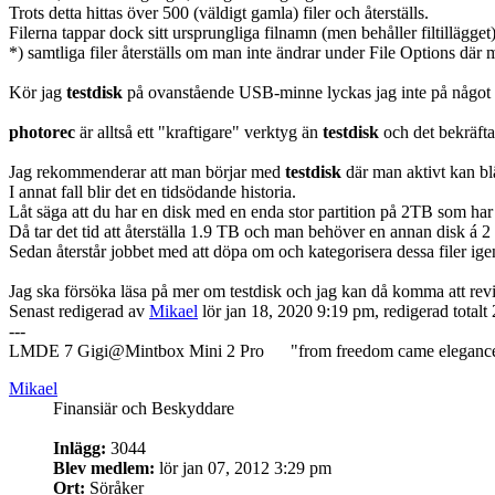
Trots detta hittas över 500 (väldigt gamla) filer och återställs.
Filerna tappar dock sitt ursprungliga filnamn (men behåller filtillägget) 
*) samtliga filer återställs om man inte ändrar under File Options där m
Kör jag
testdisk
på ovanstående USB-minne lyckas jag inte på något sätt
photorec
är alltså ett "kraftigare" verktyg än
testdisk
och det bekräft
Jag rekommenderar att man börjar med
testdisk
där man aktivt kan bl
I annat fall blir det en tidsödande historia.
Låt säga att du har en disk med en enda stor partition på 2TB som har 
Då tar det tid att återställa 1.9 TB och man behöver en annan disk á 2 
Sedan återstår jobbet med att döpa om och kategorisera dessa filer ig
Jag ska försöka läsa på mer om testdisk och jag kan då komma att revi
Senast redigerad av
Mikael
lör jan 18, 2020 9:19 pm, redigerad totalt 
---
LMDE 7 Gigi@Mintbox Mini 2 Pro "from freedom came eleganc
Mikael
Finansiär och Beskyddare
Inlägg:
3044
Blev medlem:
lör jan 07, 2012 3:29 pm
Ort:
Söråker