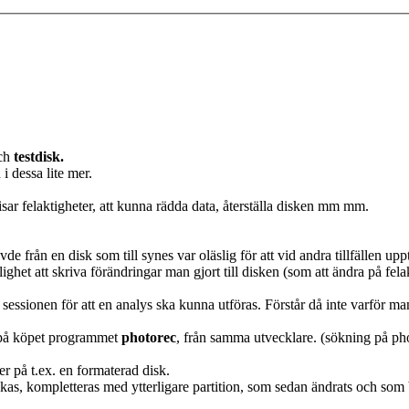
ch
testdisk.
 i dessa lite mer.
isar felaktigheter, att kunna rädda data, återställa disken mm mm.
vde från en disk som till synes var oläslig för att vid andra tillfällen up
jlighet att skriva förändringar man gjort till disken (som att ändra på fe
r sessionen för att en analys ska kunna utföras. Förstår då inte varfö
å på köpet programmet
photorec
, från samma utvecklare. (sökning på pho
er på t.ex. en formaterad disk.
 minskas, kompletteras med ytterligare partition, som sedan ändrats och