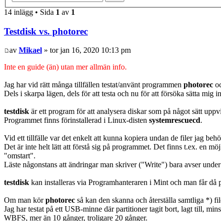
14 inlägg • Sida
1
av
1
Testdisk vs. photorec
av
Mikael
» tor jan 16, 2020 10:13 pm
Inte en guide (än) utan mer allmän info.
Jag har vid rätt många tillfällen testat/använt programmen
photorec
o
Dels i skarpa lägen, dels för att testa och nu för att försöka sätta mig in
testdisk
är ett program för att analysera diskar som på något sätt uppv
Programmet finns förinstallerad i Linux-disten
systemrescuecd
.
Vid ett tillfälle var det enkelt att kunna kopiera undan de filer jag behö
Det är inte helt lätt att förstå sig på programmet. Det finns t.ex. en mö
"omstart".
Läste någonstans att ändringar man skriver ("Write") bara avser unde
testdisk
kan installeras via Programhanteraren i Mint och man får d
Om man kör
photorec
så kan den skanna och återställa samtliga *) fil
Jag har testat på ett USB-minne där partitioner tagit bort, lagt till,
WBFS, mer än 10 gånger, troligare 20 gånger.