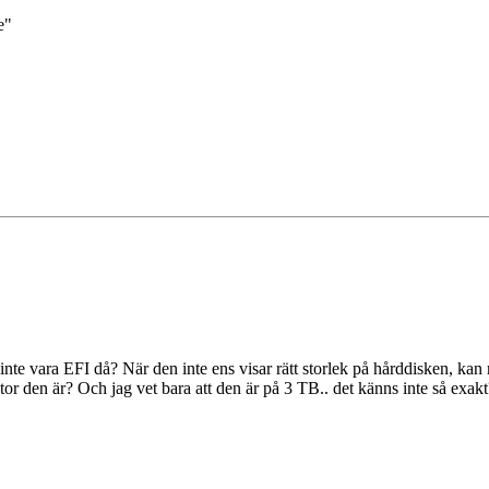
e"
nte vara EFI då? När den inte ens visar rätt storlek på hårddisken, kan m
or den är? Och jag vet bara att den är på 3 TB.. det känns inte så exakt