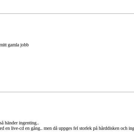
mitt gamla jobb
 så händer ingenting..
d en live-cd en gång.. men då uppges fel storlek på hårddisken och inge