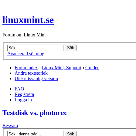
linuxmint.se
Forum om Linux Mint
Avancerad sökning
Forumindex
‹
Linux Mint, Support
‹
Guider
Ändra textstorlek
Utskriftsvänlig version
FAQ
Registrera
Logga in
Testdisk vs. photorec
Besvara