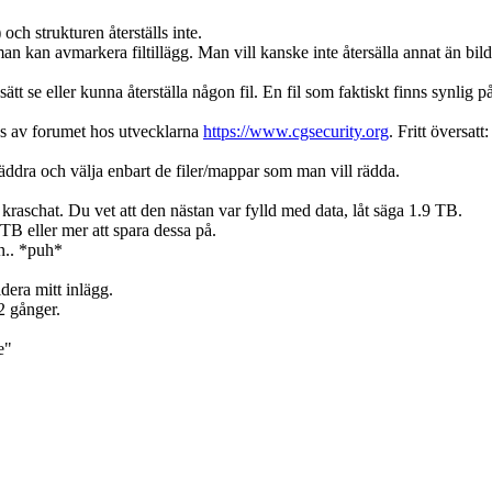
och strukturen återställs inte.
an kan avmarkera filtillägg. Man vill kanske inte återsälla annat än bild
 se eller kunna återställa någon fil. En fil som faktiskt finns synlig p
as av forumet hos utvecklarna
https://www.cgsecurity.org
. Fritt översatt
äddra och välja enbart de filer/mappar som man vill rädda.
kraschat. Du vet att den nästan var fylld med data, låt säga 1.9 TB.
TB eller mer att spara dessa på.
en.. *puh*
dera mitt inlägg.
2 gånger.
e"