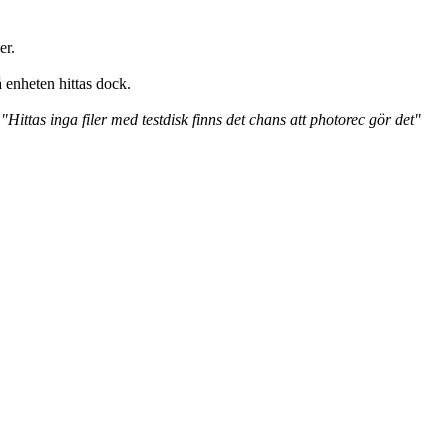
er.
å enheten hittas dock.
:
"Hittas inga filer med testdisk finns det chans att photorec gör det"