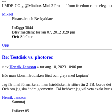
---
LMDE 7 Gigi@Mintbox Mini 2 Pro "from freedom came eleganc
Mikael
Finansiär och Beskyddare
Inlägg:
3044
Blev medlem:
lör jan 07, 2012 3:29 pm
Ort:
Söråker
Upp
Re: Testdisk vs. photorec
av
Henrik Jansson
» tor aug 10, 2023 10:06 pm
Bör man klona hårddisken först och greja med kopian?
Jag får intel förmarkerat, men hårddisken är större än 2 TB, borde det i
Och om jag ska ändra geometrin.. Då behöver jag väl veta exakt hur st
Henrik Jansson
Samuraj
Inlägg:
85