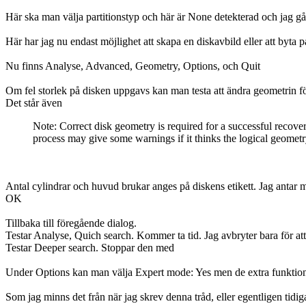
Här ska man välja partitionstyp och här är None detekterad och jag g
Här har jag nu endast möjlighet att skapa en diskavbild eller att byta p
Nu finns Analyse, Advanced, Geometry, Options, och Quit
Om fel storlek på disken uppgavs kan man testa att ändra geometrin 
Det står även
Note: Correct disk geometry is required for a successful recover
process may give some warnings if it thinks the logical geomet
Antal cylindrar och huvud brukar anges på diskens etikett. Jag antar
OK
Tillbaka till föregående dialog.
Testar Analyse, Quich search. Kommer ta tid. Jag avbryter bara för at
Testar Deeper search. Stoppar den med
Under Options kan man välja Expert mode: Yes men de extra funktionali
Som jag minns det från när jag skrev denna tråd, eller egentligen tidig