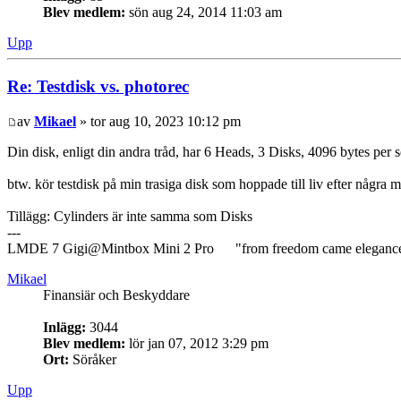
Blev medlem:
sön aug 24, 2014 11:03 am
Upp
Re: Testdisk vs. photorec
av
Mikael
» tor aug 10, 2023 10:12 pm
Din disk, enligt din andra tråd, har 6 Heads, 3 Disks, 4096 bytes per s
btw. kör testdisk på min trasiga disk som hoppade till liv efter några 
Tillägg: Cylinders är inte samma som Disks
---
LMDE 7 Gigi@Mintbox Mini 2 Pro "from freedom came eleganc
Mikael
Finansiär och Beskyddare
Inlägg:
3044
Blev medlem:
lör jan 07, 2012 3:29 pm
Ort:
Söråker
Upp