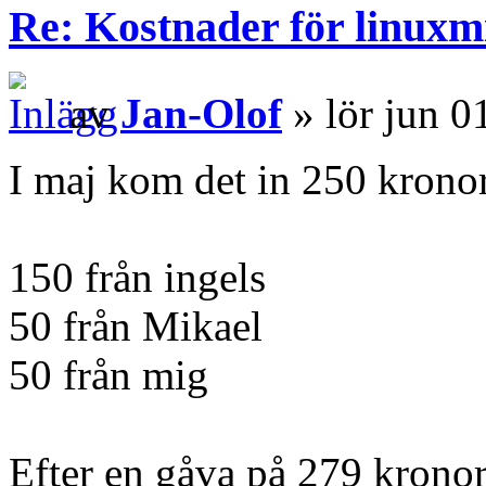
Re: Kostnader för linuxmi
av
Jan-Olof
» lör jun 0
I maj kom det in 250 krono
150 från ingels
50 från Mikael
50 från mig
Efter en gåva på 279 kronor