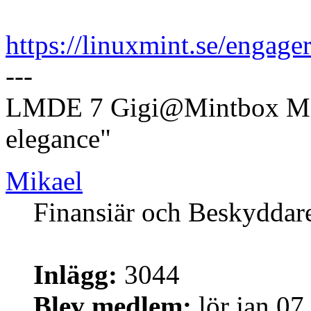
https://linuxmint.se/engager
---
LMDE 7 Gigi@Mintbox Mi
elegance"
Mikael
Finansiär och Beskyddar
Inlägg:
3044
Blev medlem:
lör jan 07