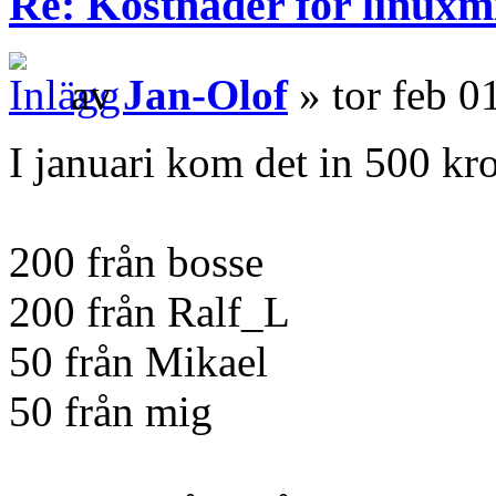
Re: Kostnader för linuxmi
av
Jan-Olof
» tor feb 0
I januari kom det in 500 kr
200 från bosse
200 från Ralf_L
50 från Mikael
50 från mig