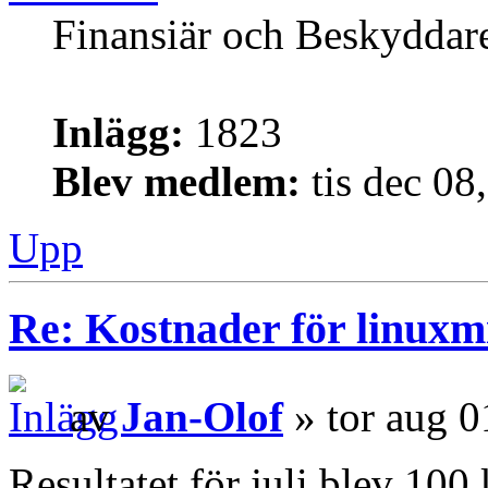
Finansiär och Beskyddar
Inlägg:
1823
Blev medlem:
tis dec 08
Upp
Re: Kostnader för linuxmi
av
Jan-Olof
» tor aug 0
Resultatet för juli blev 100