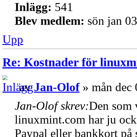
Inlägg:
541
Blev medlem:
sön jan 0
Upp
Re: Kostnader för linuxmi
av
Jan-Olof
» mån dec 
Jan-Olof skrev:
Den som vi
linuxmint.com har ju ocks
Paypal eller bankkort på 