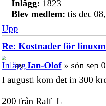
Inlägg:
1823
Blev medlem:
tis dec 08
Upp
Re: Kostnader för linuxmi
av
Jan-Olof
» sön sep 
I augusti kom det in 300 kr
200 från Ralf_L