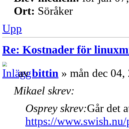
Ort:
Söråker
Upp
Re: Kostnader för linuxmi
av
bittin
» mån dec 04,
Mikael skrev:
Osprey skrev:
Går det a
https://www.swish.nu/