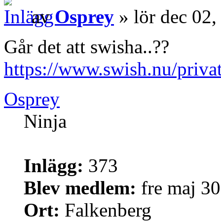
av
Osprey
» lör dec 02
Går det att swisha..??
https://www.swish.nu/priva
Osprey
Ninja
Inlägg:
373
Blev medlem:
fre maj 30
Ort:
Falkenberg