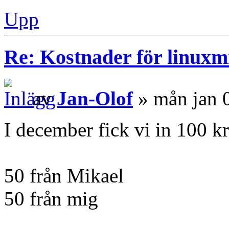
Upp
Re: Kostnader för linuxmi
av
Jan-Olof
» mån jan 
I december fick vi in 100 k
50 från Mikael
50 från mig