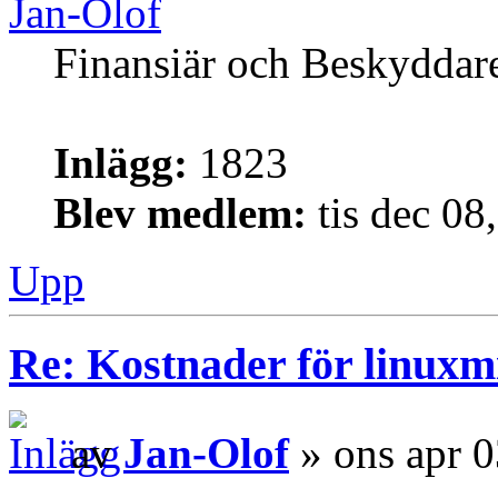
Jan-Olof
Finansiär och Beskyddar
Inlägg:
1823
Blev medlem:
tis dec 08
Upp
Re: Kostnader för linuxmi
av
Jan-Olof
» ons apr 