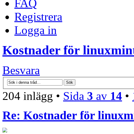
FAQ
Registrera
Logga in
Kostnader för linuxmint
Besvara
204 inlägg •
Sida
3
av
14
•
Re: Kostnader för linuxmi