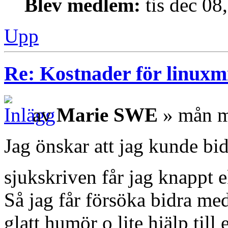
Blev medlem:
tis dec 08
Upp
Re: Kostnader för linuxmi
av
Marie SWE
» mån m
Jag önskar att jag kunde bi
sjukskriven får jag knappt 
Så jag får försöka bidra med 
glatt humör o lite hjälp til