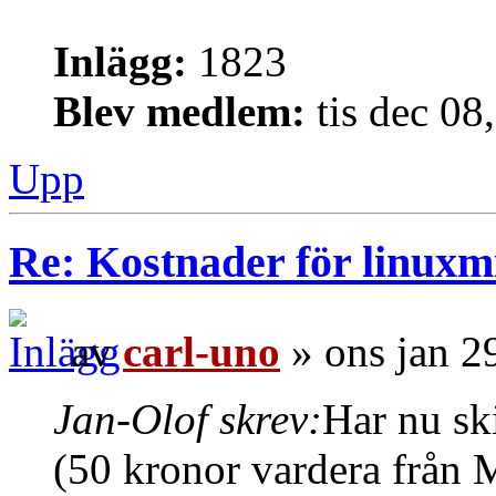
Inlägg:
1823
Blev medlem:
tis dec 08
Upp
Re: Kostnader för linuxmi
av
carl-uno
» ons jan 2
Jan-Olof skrev:
Har nu sk
(50 kronor vardera från 