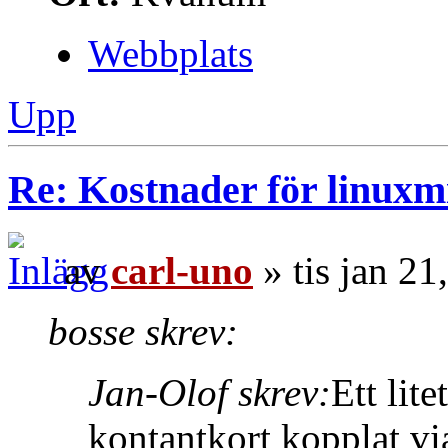
Webbplats
Upp
Re: Kostnader för linuxmi
av
carl-uno
» tis jan 2
bosse skrev:
Jan-Olof skrev:
Ett lit
kontantkort kopplat v