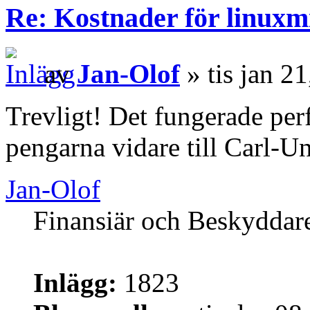
Re: Kostnader för linuxmi
av
Jan-Olof
» tis jan 2
Trevligt! Det fungerade perf
pengarna vidare till Carl-U
Jan-Olof
Finansiär och Beskyddar
Inlägg:
1823