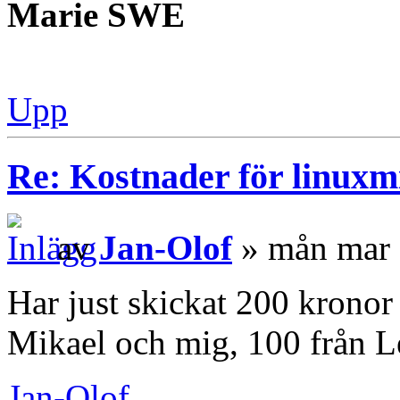
Marie SWE
Upp
Re: Kostnader för linuxmi
av
Jan-Olof
» mån mar 
Har just skickat 200 kronor 
Mikael och mig, 100 från L
Jan-Olof