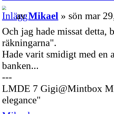
av
Mikael
» sön mar 29
Och jag hade missat detta, b
räkningarna".
Hade varit smidigt med en a
banken...
---
LMDE 7 Gigi@Mintbox Mi
elegance"