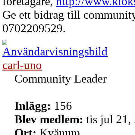
företagare,
http://www.klok
Ge ett bidrag till communi
0702209529.
carl-uno
Community Leader
Inlägg:
156
Blev medlem:
tis jul 21
Ort:
Kvänum