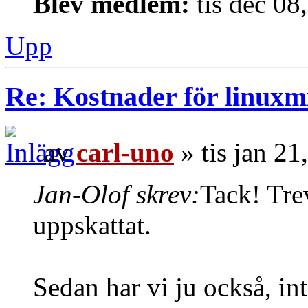
Blev medlem:
tis dec 08
Upp
Re: Kostnader för linuxmi
av
carl-uno
» tis jan 2
Jan-Olof skrev:
Tack! Trev
uppskattat.
Sedan har vi ju också, in