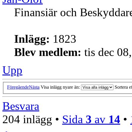
Finansiär och Beskyddar
Inlägg:
1823
Blev medlem:
tis dec 08
Upp
Föregående
Nästa
Visa inlägg nyare än:
Sortera e
Besvara
204 inlägg •
Sida
3
av
14
•