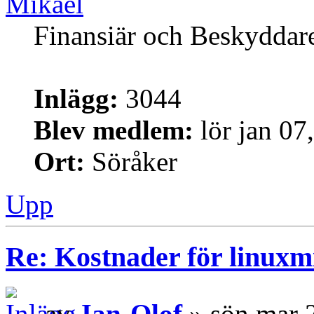
Mikael
Finansiär och Beskyddar
Inlägg:
3044
Blev medlem:
lör jan 07
Ort:
Söråker
Upp
Re: Kostnader för linuxmi
av
Jan-Olof
» sön mar 