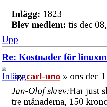
Inlägg:
1823
Blev medlem:
tis dec 08
Upp
Re: Kostnader för linuxmi
av
carl-uno
» ons dec 1
Jan-Olof skrev:
Har just s
tre månaderna, 150 krono