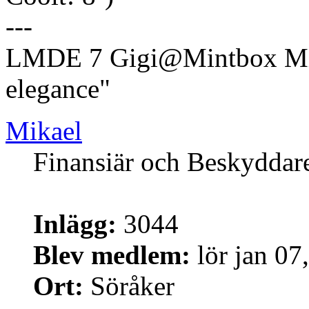
---
LMDE 7 Gigi@Mintbox Mi
elegance"
Mikael
Finansiär och Beskyddar
Inlägg:
3044
Blev medlem:
lör jan 07
Ort:
Söråker