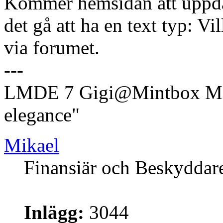
Kommer hemsidan att uppdat
det gå att ha en text typ: V
via forumet.
---
LMDE 7 Gigi@Mintbox Mi
elegance"
Mikael
Finansiär och Beskyddar
Inlägg:
3044