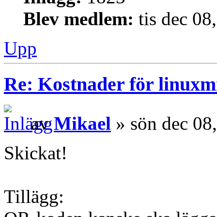
Blev medlem:
tis dec 08
Upp
Re: Kostnader för linuxmi
av
Mikael
» sön dec 08
Skickat!
Tillägg: