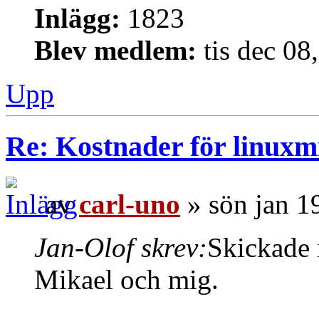
Inlägg:
1823
Blev medlem:
tis dec 08
Upp
Re: Kostnader för linuxmi
av
carl-uno
» sön jan 1
Jan-Olof skrev:
Skickade 
Mikael och mig.