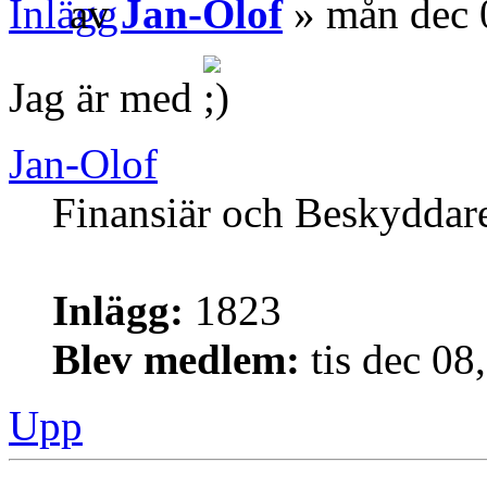
av
Jan-Olof
» mån dec 
Jag är med
Jan-Olof
Finansiär och Beskyddar
Inlägg:
1823
Blev medlem:
tis dec 08
Upp