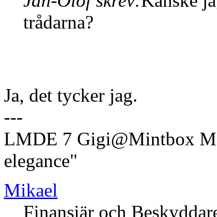
Jan-Olof skrev:
Kanske ja
trådarna?
Ja, det tycker jag.
---
LMDE 7 Gigi@Mintbox Mi
elegance"
Mikael
Finansiär och Beskyddar