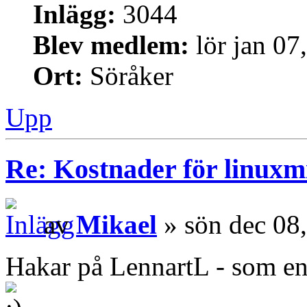
Inlägg:
3044
Blev medlem:
lör jan 07
Ort:
Söråker
Upp
Re: Kostnader för linuxmi
av
Mikael
» sön dec 08
Hakar på LennartL - som en