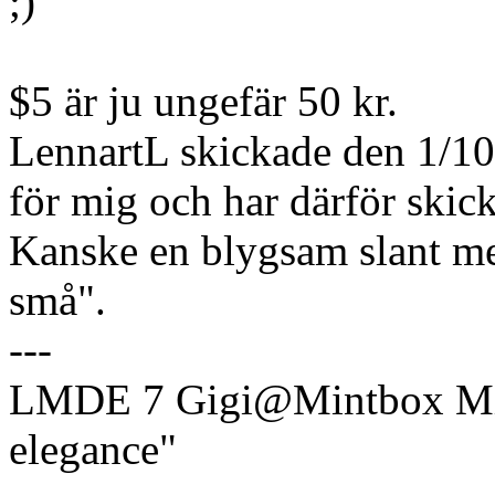
$5 är ju ungefär 50 kr.
LennartL skickade den 1/10 
för mig och har därför skic
Kanske en blygsam slant m
små".
---
LMDE 7 Gigi@Mintbox Mi
elegance"