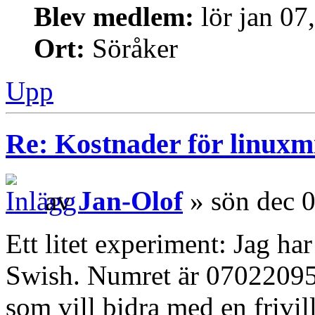
Blev medlem:
lör jan 07
Ort:
Söråker
Upp
Re: Kostnader för linuxmi
av
Jan-Olof
» sön dec 
Ett litet experiment: Jag ha
Swish. Numret är 07022095
som vill bidra med en frivil