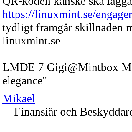
QR-koden kanske ska lägga
https://linuxmint.se/engager
tydligt framgår skillnaden
linuxmint.se
---
LMDE 7 Gigi@Mintbox Mi
elegance"
Mikael
Finansiär och Beskyddar