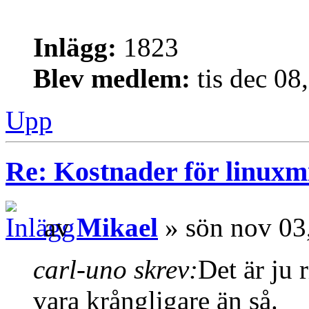
Inlägg:
1823
Blev medlem:
tis dec 08
Upp
Re: Kostnader för linuxmi
av
Mikael
» sön nov 03
carl-uno skrev:
Det är ju 
vara krångligare än så.