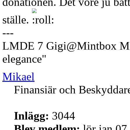
donationen. Det vore ju bätt
ställe.
---
LMDE 7 Gigi@Mintbox Mi
elegance"
Mikael
Finansiär och Beskyddar
Inlägg:
3044
Blev medlem:
lör jan 07