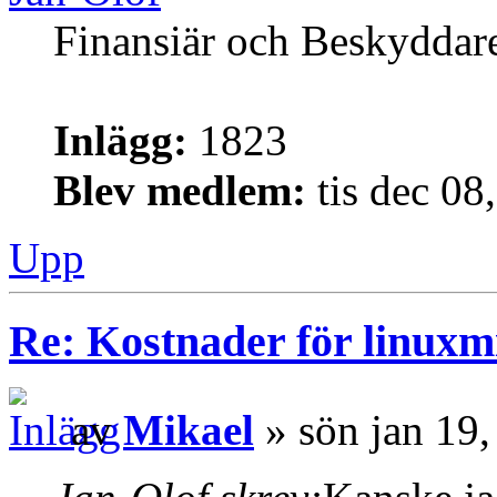
Finansiär och Beskyddar
Inlägg:
1823
Blev medlem:
tis dec 08
Upp
Re: Kostnader för linuxmi
av
Mikael
» sön jan 19