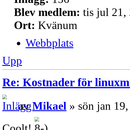
Blev medlem:
tis jul 21
Ort:
Kvänum
Webbplats
Upp
Re: Kostnader för linuxmi
av
Mikael
» sön jan 19
Coolt!