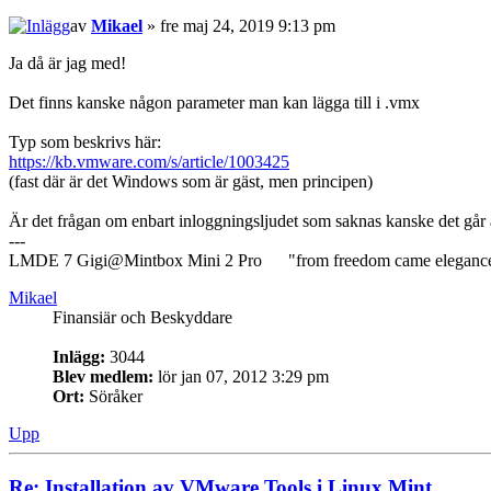
av
Mikael
» fre maj 24, 2019 9:13 pm
Ja då är jag med!
Det finns kanske någon parameter man kan lägga till i .vmx
Typ som beskrivs här:
https://kb.vmware.com/s/article/1003425
(fast där är det Windows som är gäst, men principen)
Är det frågan om enbart inloggningsljudet som saknas kanske det går 
---
LMDE 7 Gigi@Mintbox Mini 2 Pro "from freedom came eleganc
Mikael
Finansiär och Beskyddare
Inlägg:
3044
Blev medlem:
lör jan 07, 2012 3:29 pm
Ort:
Söråker
Upp
Re: Installation av VMware Tools i Linux Mint