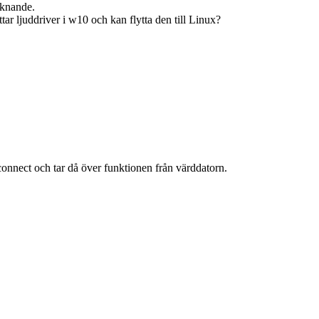
iknande.
ttar ljuddriver i w10 och kan flytta den till Linux?
onnect och tar då över funktionen från värddatorn.