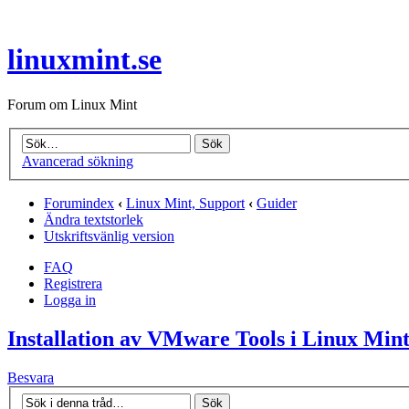
linuxmint.se
Forum om Linux Mint
Avancerad sökning
Forumindex
‹
Linux Mint, Support
‹
Guider
Ändra textstorlek
Utskriftsvänlig version
FAQ
Registrera
Logga in
Installation av VMware Tools i Linux Min
Besvara