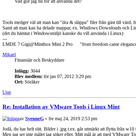
Vad gör jag nu för att använda det?
Tools medger väl att man kan "dra & släppa" filer från gäst till värd, f
Samt att man kan ha delade mappar, ex. Windows Downloads och Li
(det du hämtat i Windowsmiljö kanske du vill använda i Linux)
---
LMDE 7 Gigi@Mintbox Mini 2 Pro "from freedom came eleganc
Mikael
Finansiär och Beskyddare
Inlägg:
3044
Blev medlem:
lör jan 07, 2012 3:29 pm
Ort:
Söråker
Upp
Re: Installation av VMware Tools i Linux Mint
av
SvenneG
» fre maj 24, 2019 2:53 pm
Jodå, du har helt rätt. Bilder i .jpg t.ex. går utmärkt att flytta från w10 
Men jag ser inte målet jag söker efter. Mitt mål är att med VMware Too