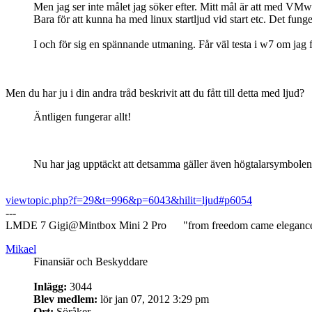
Men jag ser inte målet jag söker efter. Mitt mål är att med VMw
Bara för att kunna ha med linux startljud vid start etc. Det fung
I och för sig en spännande utmaning. Får väl testa i w7 om jag få
Men du har ju i din andra tråd beskrivit att du fått till detta med ljud?
Äntligen fungerar allt!
Nu har jag upptäckt att detsamma gäller även högtalarsymbolen.
viewtopic.php?f=29&t=996&p=6043&hilit=ljud#p6054
---
LMDE 7 Gigi@Mintbox Mini 2 Pro "from freedom came eleganc
Mikael
Finansiär och Beskyddare
Inlägg:
3044
Blev medlem:
lör jan 07, 2012 3:29 pm
Ort:
Söråker