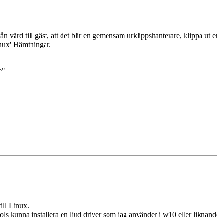
rån värd till gäst, att det blir en gemensam urklippshanterare, klippa ut 
nux' Hämtningar.
e"
till Linux.
ls kunna installera en ljud driver som jag använder i w10 eller liknand