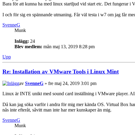
Bara för att kunna ha med linux startljud vid start etc. Det fungerar i 
I och för sig en spännande utmaning. Får väl testa i w7 om jag får med s
SvenneG
Munk
Inlägg:
24
Blev medlem:
mån maj 13, 2019 8:28 pm
Upp
Re: Installation av VMware Tools i Linux Mint
av
SvenneG
» fre maj 24, 2019 3:01 pm
Linux är INTE unikt med sound card inställning i VMware player. All
Då kan jag söka varför i andra för mig mer kända OS. Virtual Box har 
nås inte efteråt, såvitt man inte har mer kunskaper än mig.
SvenneG
Munk