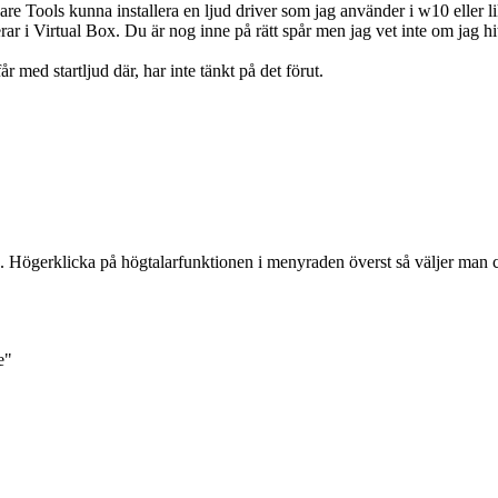
are Tools kunna installera en ljud driver som jag använder i w10 eller l
erar i Virtual Box. Du är nog inne på rätt spår men jag vet inte om jag hi
r med startljud där, har inte tänkt på det förut.
 Högerklicka på högtalarfunktionen i menyraden överst så väljer man c
e"