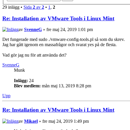
29 inlägg •
Sida
2
av
2
•
1
,
2
Re: Installation av VMware Tools i Linux Mint
av
SvenneG
» fre maj 24, 2019 1:01 pm
Det fungerade med sudo ./vmware-config-tools.pl så som du skrev.
Jag har gått igenom en massafrågor och svarat yes på de flesta.
Vad gör jag nu för att använda det?
SvenneG
Munk
Inlägg:
24
Blev medlem:
mån maj 13, 2019 8:28 pm
Upp
Re: Installation av VMware Tools i Linux Mint
av
Mikael
» fre maj 24, 2019 1:49 pm