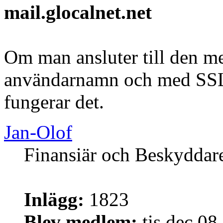
mail.glocalnet.net
Om man ansluter till den m
användarnamn och med SSL
fungerar det.
Jan-Olof
Finansiär och Beskyddar
Inlägg:
1823
Blev medlem:
tis dec 08