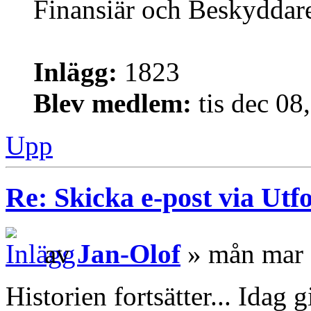
Finansiär och Beskyddar
Inlägg:
1823
Blev medlem:
tis dec 08
Upp
Re: Skicka e-post via Utf
av
Jan-Olof
» mån mar 
Historien fortsätter... Idag 