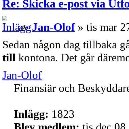
Re: Skicka e-post via Utf
av
Jan-Olof
» tis mar 2
Sedan någon dag tillbaka går
till
kontona. Det går däremot
Jan-Olof
Finansiär och Beskyddar
Inlägg:
1823
Blev medlem:
tis dec 08