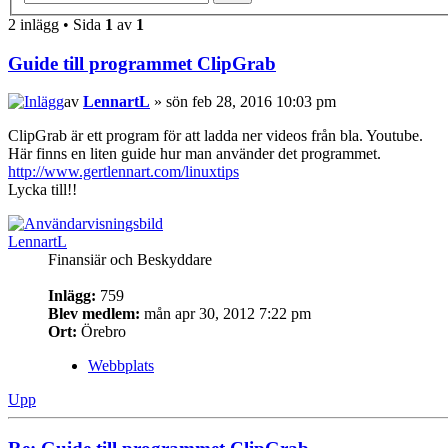
2 inlägg • Sida
1
av
1
Guide till programmet ClipGrab
av
LennartL
» sön feb 28, 2016 10:03 pm
ClipGrab är ett program för att ladda ner videos från bla. Youtube.
Här finns en liten guide hur man använder det programmet.
http://www.gertlennart.com/linuxtips
Lycka till!!
LennartL
Finansiär och Beskyddare
Inlägg:
759
Blev medlem:
mån apr 30, 2012 7:22 pm
Ort:
Örebro
Webbplats
Upp