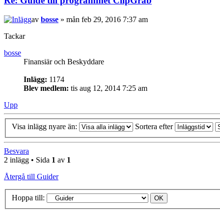
Re: Guide till programmet ClipGrab
av
bosse
» mån feb 29, 2016 7:37 am
Tackar
bosse
Finansiär och Beskyddare
Inlägg:
1174
Blev medlem:
tis aug 12, 2014 7:25 am
Upp
Visa inlägg nyare än:
Sortera efter
Besvara
2 inlägg • Sida
1
av
1
Återgå till Guider
Hoppa till: