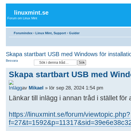
linuxmint.se
Forum om Linux Mint
Forumindex
‹
Linux Mint, Support
‹
Guider
Skapa startbart USB med Windows för installati
Besvara
Skapa startbart USB med Windo
av
Mikael
» lör sep 28, 2024 1:54 pm
Länkar till inlägg i annan tråd i stället f
https://linuxmint.se/forum/viewtopic.php?
f=27&t=1592&p=11317&sid=39e6e38c3