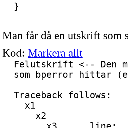
}
Man får då en utskrift som 
Kod:
Markera allt
Felutskrift <-- Den m
som bperror hittar (e
Traceback follows:
x1
x2
x3 line: 