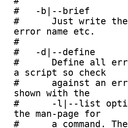
#
# -b|--brief
# Just write the e
error name etc.
#
# -d|--define
# Define all error
a script so check
# against an error
shown with the
# -l|--list option
the man-page for
# a command. The e