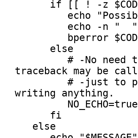
if [[ ! -z $CODE
echo "Possible e
echo -n " "
bperror $COD
else
# -No need to wr
traceback may be call
# -just to perfor
writing anything.
NO_ECHO=true
fi
else
echo "$MESSAGE" >