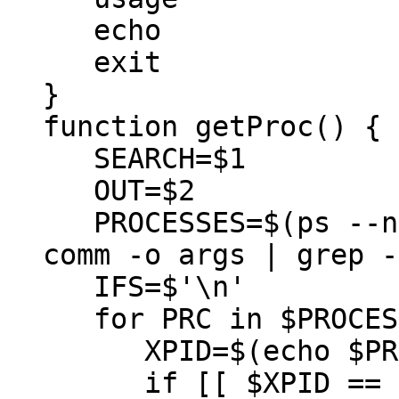
echo
exit
}
function getProc() {
SEARCH=$1
OUT=$2
PROCESSES=$(ps --no
comm -o args | grep -
IFS=$'\n'
for PRC in $PROCES
XPID=$(echo $PRC |
if [[ $XPID == $S