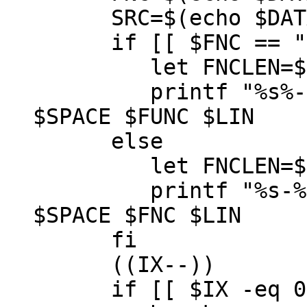
SRC=$(echo $DATA |
if [[ $FNC == "ma
let FNCLEN=$MA
printf "%s%-${FN
$SPACE $FUNC $LIN
else
let FNCLEN=$MA
printf "%s-%-${F
$SPACE $FNC $LIN
fi
((IX--))
if [[ $IX -eq 0 