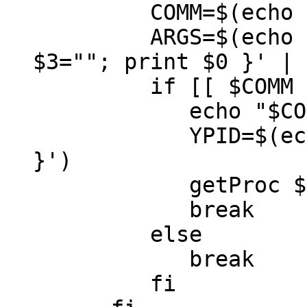
COMM=$(echo $PRC 
ARGS=$(echo $PRC 
$3=""; print $0 }' | 
if [[ $COMM != "
echo "$COMM" 
YPID=$(echo $PR
}')
getProc $YPID 
break
else
break
fi