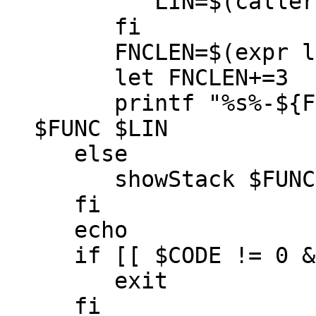
LIN=$(caller | a
fi
FNCLEN=$(expr len
let FNCLEN+=3
printf "%s%-${FNCL
$FUNC $LIN
else
showStack $FUNC 
fi
echo
if [[ $CODE != 0 &&
exit
fi