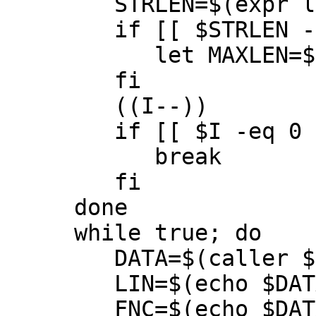
STRLEN=$(expr len
if [[ $STRLEN -gt
let MAXLEN=$ST
fi
((I--))
if [[ $I -eq 0 ]
break
fi
done
while true; do
DATA=$(caller $
LIN=$(echo $DATA |
FNC=$(echo $DATA |