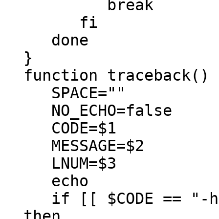
break
fi
done
}
function traceback() 
SPACE=""
NO_ECHO=false
CODE=$1
MESSAGE=$2
LNUM=$3
echo
if [[ $CODE == "-h"
then