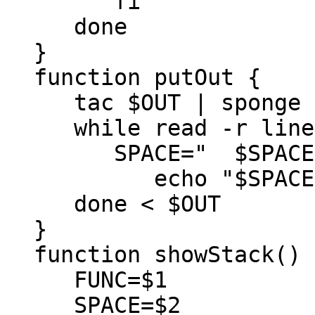
fi
done
}
function putOut {
tac $OUT | sponge 
while read -r line
SPACE=" $SPACE
echo "$SPACE$l
done < $OUT
}
function showStack() 
FUNC=$1
SPACE=$2