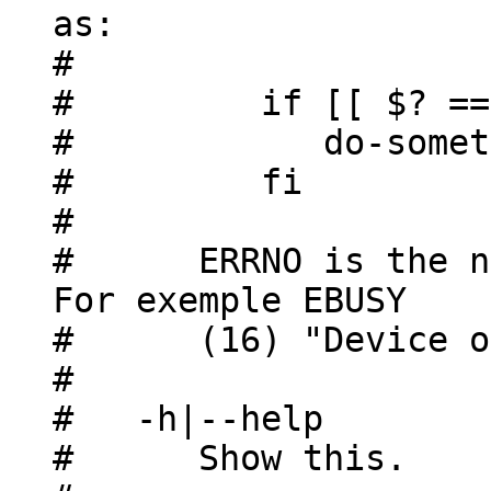
as:
#
# if [[ $? == $E
# do-someth
# fi
#
# ERRNO is the nam
For exemple EBUSY
# (16) "Device or 
#
# -h|--help
# Show this.