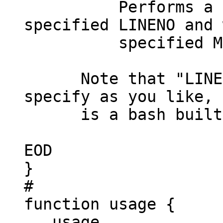
Performs a trace
specified LINENO and 
specified MES
Note that "LINENO"
specify as you like, 
is a bash built
EOD
}
#
function usage {
usage