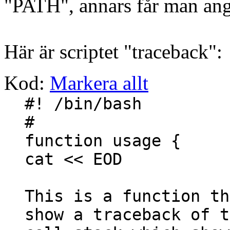
"PATH", annars får man ange
Här är scriptet "traceback":
Kod:
Markera allt
#! /bin/bash
#
function usage {
cat << EOD
This is a function th
show a traceback of t