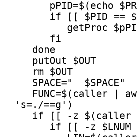
pPID=$(echo $PROCE
if [[ $PID == $TH
getProc $pPID $O
fi
done
putOut $OUT
rm $OUT
SPACE=" $SPACE"
FUNC=$(caller | awk
's=./==g')
if [[ -z $(caller 1
if [[ -z $LNUM ]