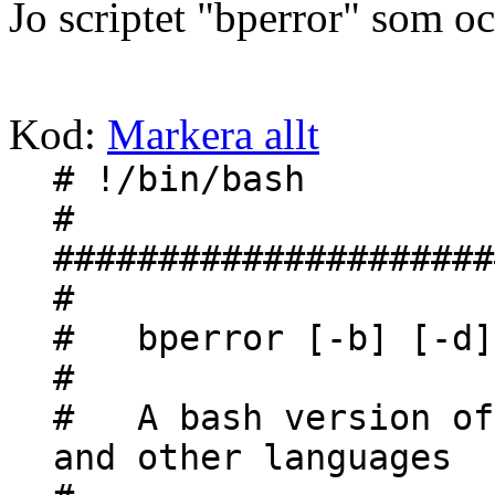
Jo scriptet "bperror" som oc
Kod:
Markera allt
# !/bin/bash
#
#####################
#
# bperror [-b] [-d] 
#
# A bash version of 
and other languages