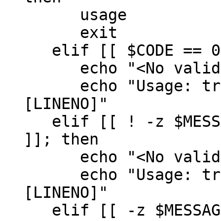
usage
exit
elif [[ $CODE == 0
echo "<No valid e
echo "Usage: trace
[LINENO]"
elif [[ ! -z $MESSA
]]; then
echo "<No valid e
echo "Usage: trace
[LINENO]"
elif [[ -z $MESSAGE