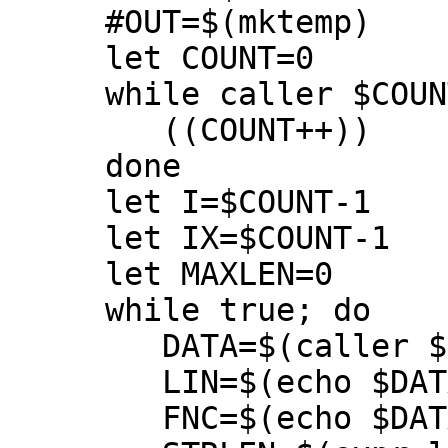
#OUT=$(mktemp)
let COUNT=0
while caller $COUNT
((COUNT++))
done
let I=$COUNT-1
let IX=$COUNT-1
let MAXLEN=0
while true; do
DATA=$(caller $
LIN=$(echo $DATA |
FNC=$(echo $DATA |