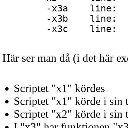
-x3a line:
-x3b line:
-x3c line: 
Här ser man då (i det här ex
Scriptet "x1" kördes
Scriptet "x1" körde i sin 
Scriptet "x2" körde i sin 
I "x3" har funktionen "x3