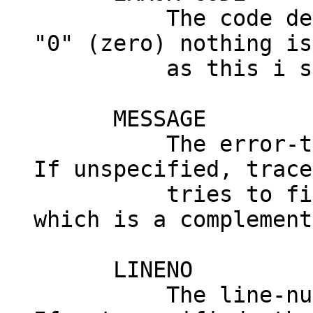
The code derived
"0" (zero) nothing is
as this i suc
MESSAGE
The error-text y
If unspecified, trace
tries to find it
which is a complement
LINENO
The line-number 