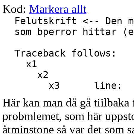
Kod:
Markera allt
Felutskrift <-- Den m
som bperror hittar (e
Traceback follows:
x1
x2
x3 line: 
Här kan man då gå tiilbaka f
probmlemet, som här uppstod
åtminstone så var det som s