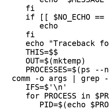
fi
if [[ $NO_ECHO == f
echo
fi
echo "Traceback fo
THIS=$$
OUT=$(mktemp)
PROCESSES=$(ps --no
comm -o args | grep -
IFS=$'\n'
for PROCESS in $PRO
PID=$(echo $PROCES