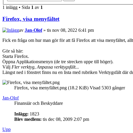
1 inlägg • Sida
1
av
1
Firefox, visa menyfältet
av
Jan-Olof
» tis nov 08, 2022 6:41 pm
Fick en fråga om hur man gör för att få Firefox att visa menyfältet, a
Gör så här:
Starta Firefox.
Öppna Applikationsmenyn (de tre strecken uppe till höger).
Välj
Fler verktyg
,
Anpassa verktygsfält...
Längst ned i fönstret finns nu en lista med rubriken Verktygsfält där du
Firefox, visa menyfältet.png (18.2 KiB) Visad 5303 gånger
Jan-Olof
Finansiär och Beskyddare
Inlägg:
1823
Blev medlem:
tis dec 08, 2009 2:07 pm
Upp