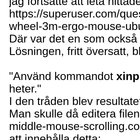
jag fortsatte att leta hitta
https://superuser.com/que
wheel-3m-ergo-mouse-ub
Där var det en som också
Lösningen, fritt översatt, b
"Använd kommandot
xinp
heter."
I den tråden blev resultat
Man skulle då editera file
middle-mouse-scrolling.co
att innehålla detta: