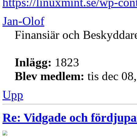
https://linuxmint.se/wp-con
Jan-Olof
Finansiär och Beskyddar
Inlägg:
1823
Blev medlem:
tis dec 08
Upp
Re: Vidgade och fördjup