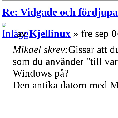
Re: Vidgade och fördjup
av
Kjellinux
» fre sep 
Mikael skrev:
Gissar att d
som du använder "till va
Windows på?
Den antika datorn med Mi