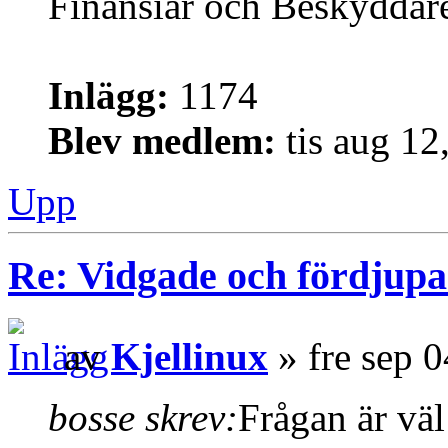
Finansiär och Beskyddar
Inlägg:
1174
Blev medlem:
tis aug 12
Upp
Re: Vidgade och fördjup
av
Kjellinux
» fre sep 
bosse skrev:
Frågan är väl