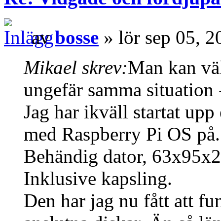
av
bosse
» lör sep 05, 
Mikael skrev:
Man kan väl
ungefär samma situation -
Jag har ikväll startat up
med Raspberry Pi OS på.
Behändig dator, 63x95x
Inklusive kapsling.
Den har jag nu fått att