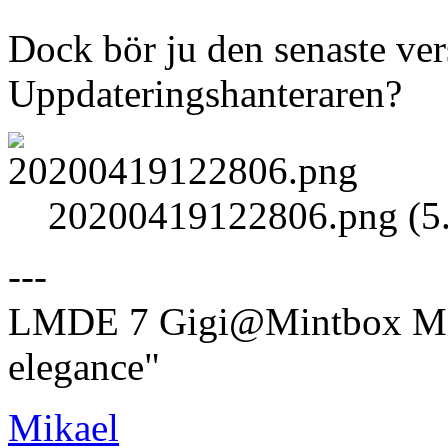
Dock bör ju den senaste ver
Uppdateringshanteraren?
20200419122806.png (5.
---
LMDE 7 Gigi@Mintbox Mi
elegance"
Mikael