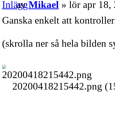
av
Mikael
» lör apr 18,
Ganska enkelt att kontroller
(skrolla ner så hela bilden s
20200418215442.png (15