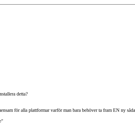
stallera detta?
nsam för alla plattformar varför man bara behöver ta fram EN ny såda
e"