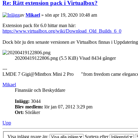
Re: Rätt extension pack i Virtualbox?
av
Mikael
» sön apr 19, 2020 10:48 am
Extension pack för 6.0 hittar man här:
https://www.virtualbox.org/wiki/Download_Old_Builds_6_0
Dock bör ju den senaste versionen av Virtualbox finnas i Uppdaterin
20200419122806.png (5.5 KiB) Visad 8434 gånger
---
LMDE 7 Gigi@Mintbox Mini 2 Pro "from freedom came eleganc
Mikael
Finansiär och Beskyddare
Inlägg:
3044
Blev medlem:
lör jan 07, 2012 3:29 pm
Ort:
Söråker
Upp
Visa inlägg nyare än:
Sortera efter