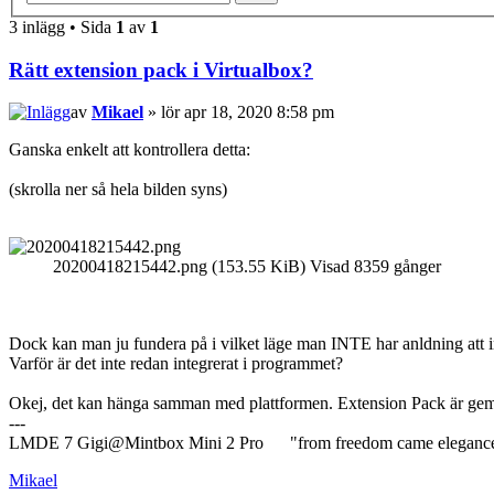
3 inlägg • Sida
1
av
1
Rätt extension pack i Virtualbox?
av
Mikael
» lör apr 18, 2020 8:58 pm
Ganska enkelt att kontrollera detta:
(skrolla ner så hela bilden syns)
20200418215442.png (153.55 KiB) Visad 8359 gånger
Dock kan man ju fundera på i vilket läge man INTE har anldning att in
Varför är det inte redan integrerat i programmet?
Okej, det kan hänga samman med plattformen. Extension Pack är geme
---
LMDE 7 Gigi@Mintbox Mini 2 Pro "from freedom came eleganc
Mikael