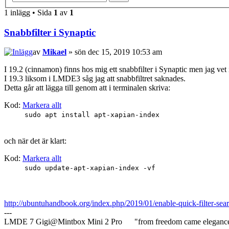
1 inlägg • Sida
1
av
1
Snabbfilter i Synaptic
av
Mikael
» sön dec 15, 2019 10:53 am
I 19.2 (cinnamon) finns hos mig ett snabbfilter i Synaptic men jag vet i
I 19.3 liksom i LMDE3 såg jag att snabbfiltret saknades.
Detta går att lägga till genom att i terminalen skriva:
Kod:
Markera allt
sudo apt install apt-xapian-index
och när det är klart:
Kod:
Markera allt
sudo update-apt-xapian-index -vf
http://ubuntuhandbook.org/index.php/2019/01/enable-quick-filter-se
---
LMDE 7 Gigi@Mintbox Mini 2 Pro "from freedom came eleganc