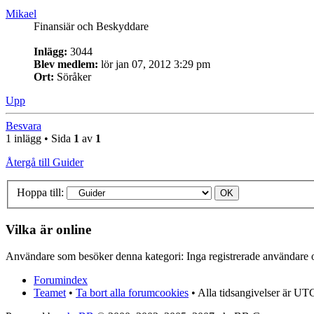
Mikael
Finansiär och Beskyddare
Inlägg:
3044
Blev medlem:
lör jan 07, 2012 3:29 pm
Ort:
Söråker
Upp
Besvara
1 inlägg • Sida
1
av
1
Återgå till Guider
Hoppa till:
Vilka är online
Användare som besöker denna kategori: Inga registrerade användare 
Forumindex
Teamet
•
Ta bort alla forumcookies
• Alla tidsangivelser är UT