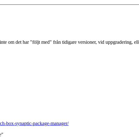
nte om det har "följt med" från tidigare versioner, vid uppgradering, elle
arch-box-synaptic-package-manager/
e"