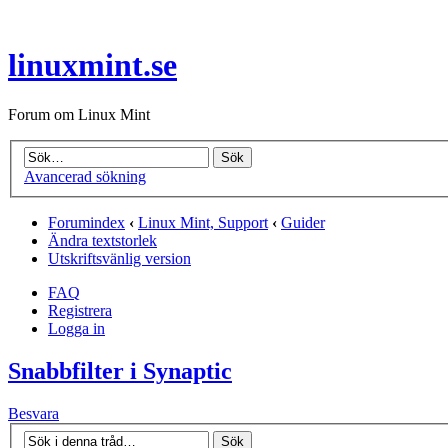
linuxmint.se
Forum om Linux Mint
Avancerad sökning
Forumindex
‹
Linux Mint, Support
‹
Guider
Ändra textstorlek
Utskriftsvänlig version
FAQ
Registrera
Logga in
Snabbfilter i Synaptic
Besvara