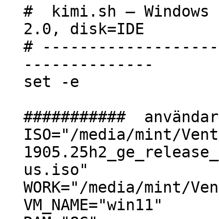
# kimi.sh – Windows 
2.0, disk=IDE
# -------------------
--------------
set -e
########### användar
ISO="/media/mint/Vent
1905.25h2_ge_release_
us.iso"
WORK="/media/mint/Ven
VM_NAME="win11"