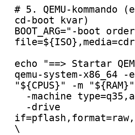
# 5. QEMU-kommando (e
cd-boot kvar)
BOOT_ARG="-boot order
file=${ISO},media=cdr
echo "==> Startar QEM
qemu-system-x86_64 -e
"${CPUS}" -m "${RAM}"
-machine type=q35,a
-drive
if=pflash,format=raw,
\