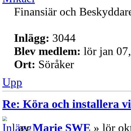
Finansiär och Beskyddar
Inlägg:
3044
Blev medlem:
lör jan 07
Ort:
Söråker
Upp
Re: Köra och installera v
av
Marie SWE
» lör ok