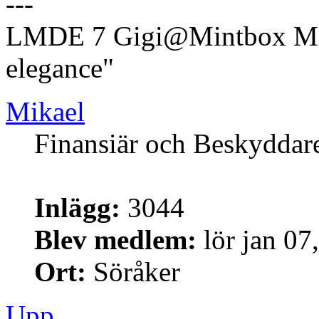
---
LMDE 7 Gigi@Mintbox Mi
elegance"
Mikael
Finansiär och Beskyddar
Inlägg:
3044
Blev medlem:
lör jan 07
Ort:
Söråker
Upp