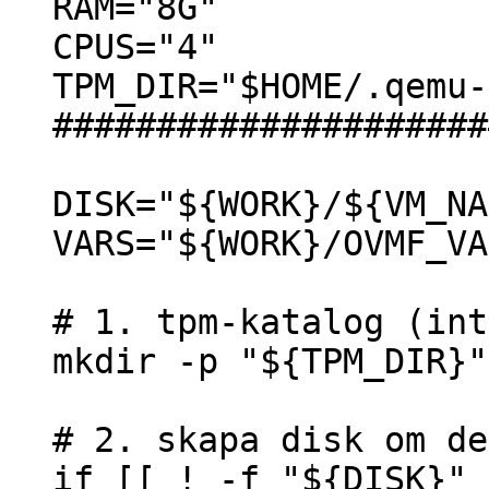
RAM="8G"
CPUS="4"
TPM_DIR="$HOME/.qemu-
#####################
DISK="${WORK}/${VM_NA
VARS="${WORK}/OVMF_VA
# 1. tpm-katalog (int
mkdir -p "${TPM_DIR}"
# 2. skapa disk om de
if [[ ! -f "${DISK}" 