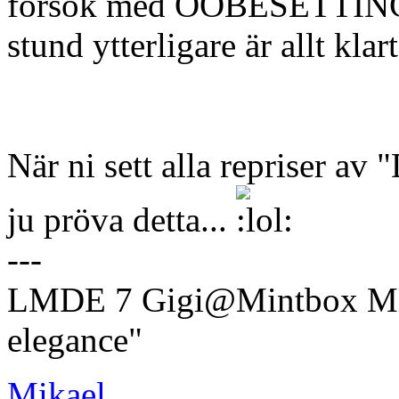
försök med OOBESETTING
stund ytterligare är allt klart
När ni sett alla repriser av
ju pröva detta...
---
LMDE 7 Gigi@Mintbox Mi
elegance"
Mikael