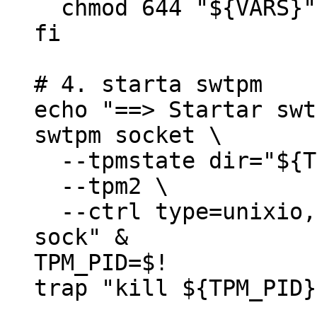
chmod 644 "${VARS}"
fi
# 4. starta swtpm
echo "==> Startar swt
swtpm socket \
--tpmstate dir="${T
--tpm2 \
--ctrl type=unixio,p
sock" &
TPM_PID=$!
trap "kill ${TPM_PID}