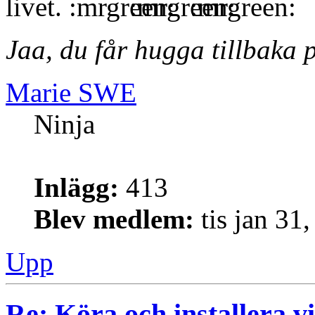
livet.
Jaa, du får hugga tillbaka p
Marie SWE
Ninja
Inlägg:
413
Blev medlem:
tis jan 31
Upp
Re: Köra och installera v