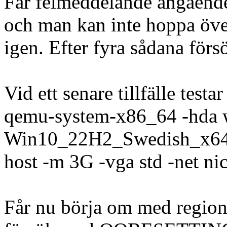
Får felmeddelande ang
och man kan inte hoppa öve
igen. Efter fyra sådana förs
Vid ett senare tillfälle test
qemu-system-x86_64 -hda 
Win10_22H2_Swedish_x64v1
host -m 3G -vga std -net n
Får nu börja om med region