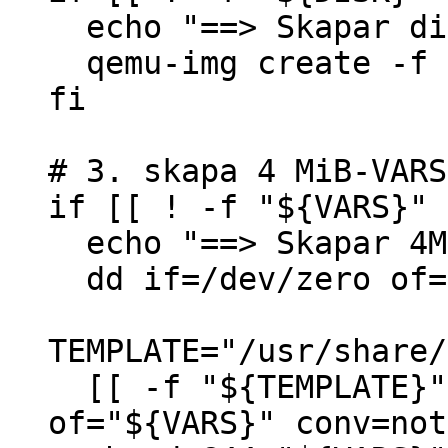
echo "==> Skapar di
qemu-img create -f q
fi
# 3. skapa 4 MiB-VARS
if [[ ! -f "${VARS}" 
echo "==> Skapar 4M
dd if=/dev/zero of="
TEMPLATE="/usr/share/
[[ -f "${TEMPLATE}" 
of="${VARS}" conv=not