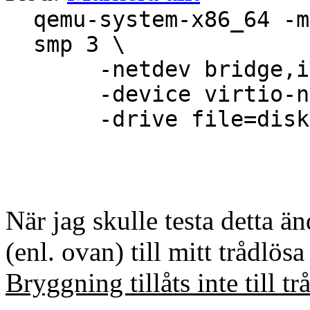
qemu-system-x86_64 -m
smp 3 \
-netdev bridge,id=
-device virtio-net
-drive file=disk.i
När jag skulle testa detta ä
(enl. ovan) till mitt trådlös
Bryggning tillåts inte till tr