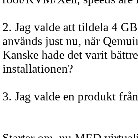
2. Jag valde att tildela 4 G
används just nu, när Qemuins
Kanske hade det varit bättr
installationen?
3. Jag valde en produkt frå
Startar om, nu MED virtua