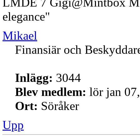
LMDE 7 Gigi@Mintbox Mi
elegance"
Mikael
Finansiär och Beskyddar
Inlägg:
3044
Blev medlem:
lör jan 07
Ort:
Söråker
Upp