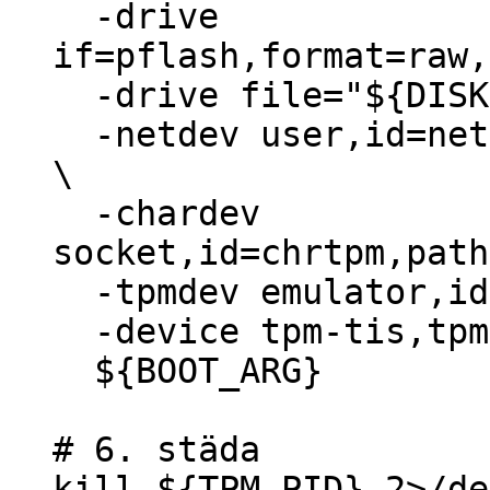
-drive
if=pflash,format=raw,
-drive file="${DISK
-netdev user,id=net0
\
-chardev
socket,id=chrtpm,path
-tpmdev emulator,id=
-device tpm-tis,tpm
${BOOT_ARG}
# 6. städa
kill ${TPM_PID} 2>/de