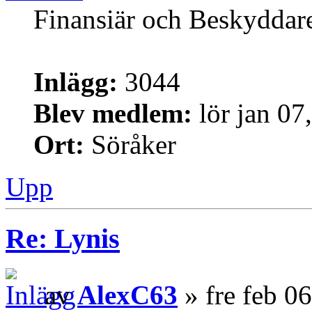
Finansiär och Beskyddar
Inlägg:
3044
Blev medlem:
lör jan 07
Ort:
Söråker
Upp
Re: Lynis
av
AlexC63
» fre feb 0