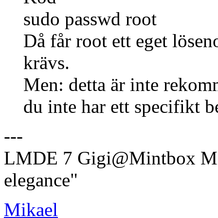
sudo passwd root
Då får root ett eget löse
krävs.
Men: detta är inte rekom
du inte har ett specifikt 
---
LMDE 7 Gigi@Mintbox Mi
elegance"
Mikael