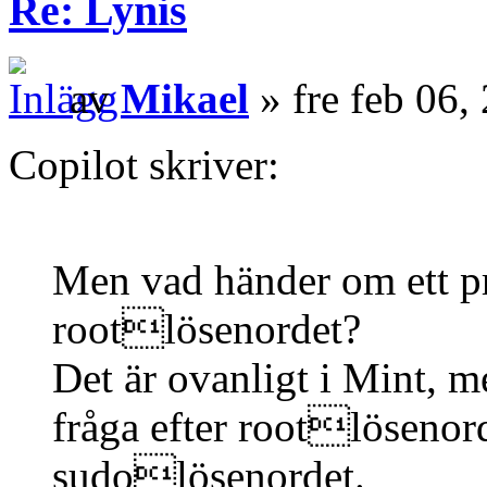
Re: Lynis
av
Mikael
» fre feb 06,
Copilot skriver:
Men vad händer om ett pr
rootlösenordet?
Det är ovanligt i Mint, 
fråga efter rootlösenorde
sudolösenordet.