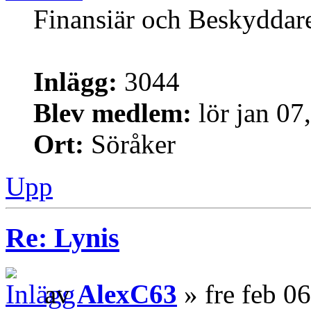
Finansiär och Beskyddar
Inlägg:
3044
Blev medlem:
lör jan 07
Ort:
Söråker
Upp
Re: Lynis
av
AlexC63
» fre feb 0