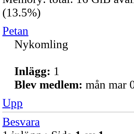
(13.5%)
Petan
Nykomling
Inlägg:
1
Blev medlem:
mån mar 0
Upp
Besvara