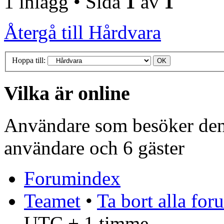
1 inlägg • Sida
1
av
1
Återgå till Hårdvara
Hoppa till:
Vilka är online
Användare som besöker denn
användare och 6 gäster
Forumindex
Teamet
•
Ta bort alla fo
UTC + 1 timme