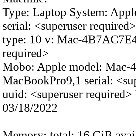
Type: Laptop System: Appl
serial: <superuser required>
type: 10 v: Mac-4B7AC7E43
required>
Mobo: Apple model: Mac
MacBookPro9,1 serial: <sup
uuid: <superuser required> 
03/18/2022
Memory: total: 16 GiB avai