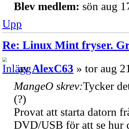
Blev medlem:
sön aug 1
Upp
Re: Linux Mint fryser. G
av
AlexC63
» tor aug 2
MangeO skrev:
Tycker det
(?)
Provat att starta datorn f
DVD/USB för att se hur d