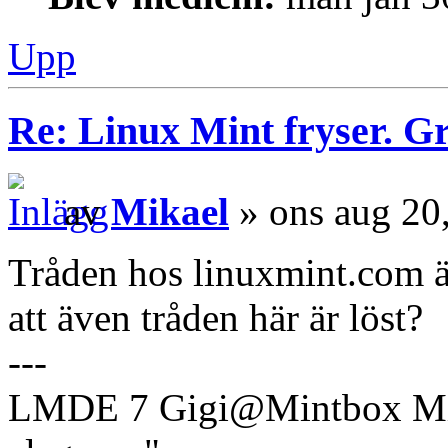
Upp
Re: Linux Mint fryser. G
av
Mikael
» ons aug 20
Tråden hos linuxmint.com ä
att även tråden här är löst?
---
LMDE 7 Gigi@Mintbox Mi