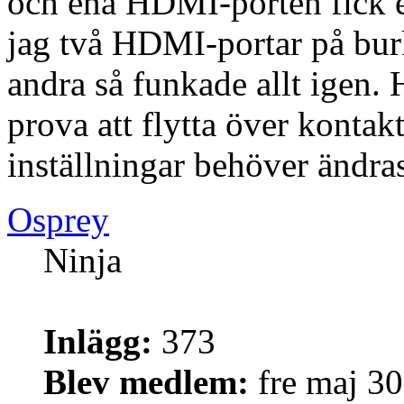
och ena HDMI-porten fick en
jag två HDMI-portar på burk
andra så funkade allt igen.
prova att flytta över kontak
inställningar behöver ändras
Osprey
Ninja
Inlägg:
373
Blev medlem:
fre maj 30