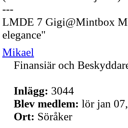
---
LMDE 7 Gigi@Mintbox Mi
elegance"
Mikael
Finansiär och Beskyddar
Inlägg:
3044
Blev medlem:
lör jan 07
Ort:
Söråker