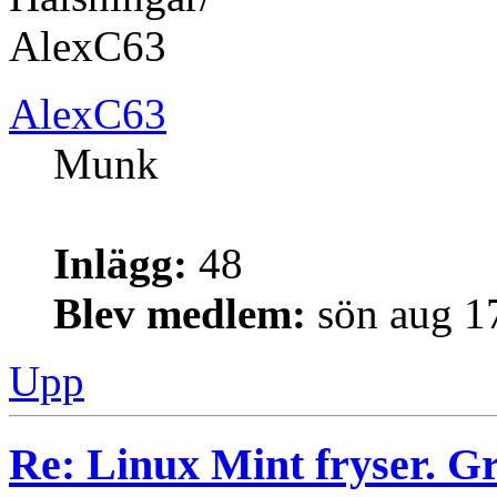
AlexC63
AlexC63
Munk
Inlägg:
48
Blev medlem:
sön aug 1
Upp
Re: Linux Mint fryser. G