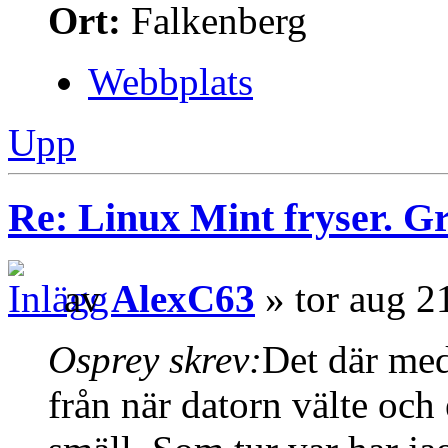
Ort:
Falkenberg
Webbplats
Upp
Re: Linux Mint fryser. G
av
AlexC63
» tor aug 2
Osprey skrev:
Det där med
från när datorn välte och