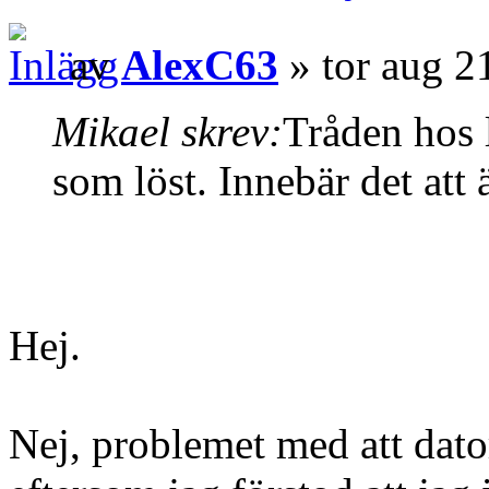
av
AlexC63
» tor aug 2
Mikael skrev:
Tråden hos 
som löst. Innebär det att 
Hej.
Nej, problemet med att dator