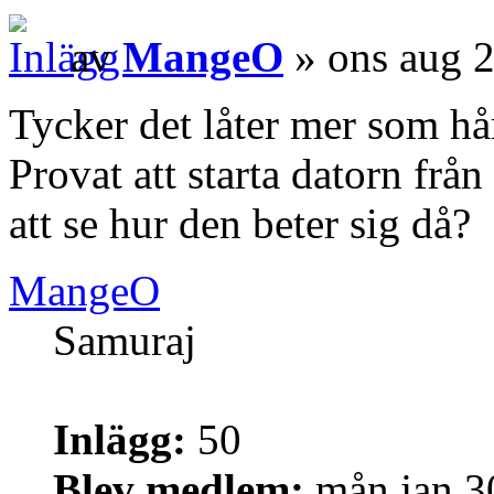
av
MangeO
» ons aug 
Tycker det låter mer som hår
Provat att starta datorn fr
att se hur den beter sig då?
MangeO
Samuraj
Inlägg:
50
Blev medlem:
mån jan 3