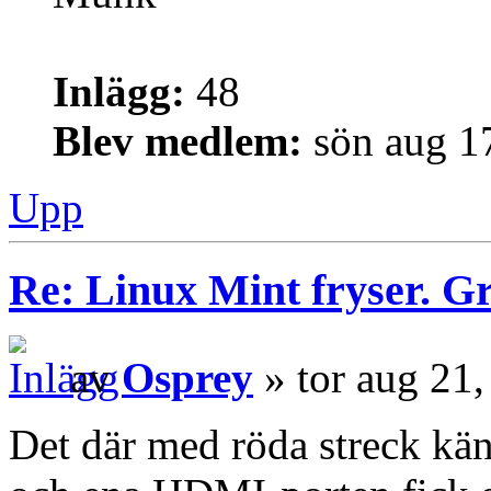
Inlägg:
48
Blev medlem:
sön aug 1
Upp
Re: Linux Mint fryser. G
av
Osprey
» tor aug 21
Det där med röda streck kän