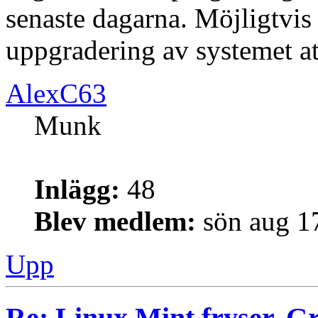
senaste dagarna. Möjligtvis
uppgradering av systemet at
AlexC63
Munk
Inlägg:
48
Blev medlem:
sön aug 1
Upp
Re: Linux Mint fryser. G