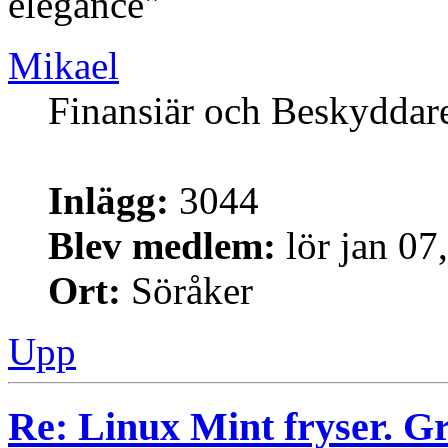
elegance"
Mikael
Finansiär och Beskyddar
Inlägg:
3044
Blev medlem:
lör jan 07
Ort:
Söråker
Upp
Re: Linux Mint fryser. G