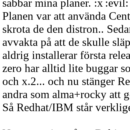
sabbar mina planer.
Planen var att använda Cent
skrota de den distron.. S
avvakta på att de skulle slä
aldrig installerar första rel
zero har alltid lite buggar s
och x.2... och nu stänger R
andra som alma+rocky att gö
Så Redhat/IBM står verklige