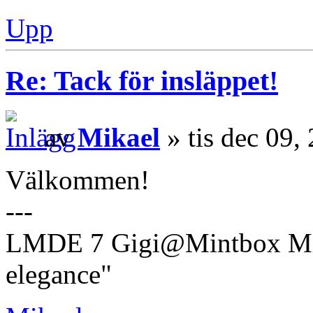
Upp
Re: Tack för insläppet!
av
Mikael
» tis dec 09,
Välkommen!
---
LMDE 7 Gigi@Mintbox Mi
elegance"