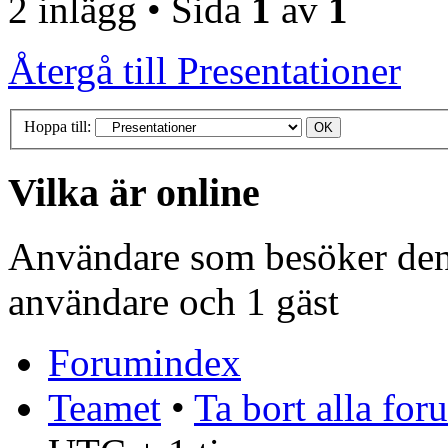
2 inlägg • Sida
1
av
1
Återgå till Presentationer
Hoppa till:
Vilka är online
Användare som besöker denn
användare och 1 gäst
Forumindex
Teamet
•
Ta bort alla fo