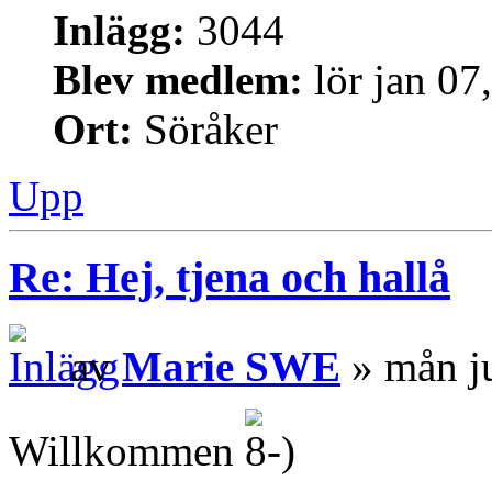
Inlägg:
3044
Blev medlem:
lör jan 07
Ort:
Söråker
Upp
Re: Hej, tjena och hallå
av
Marie SWE
» mån j
Willkommen