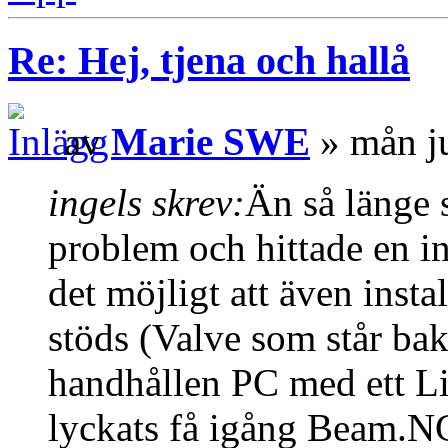
Re: Hej, tjena och hallå
av
Marie SWE
» mån j
ingels skrev:
Än så länge s
problem och hittade en i
det möjligt att även instal
stöds (Valve som står ba
handhållen PC med ett Li
lyckats få igång Beam.NG