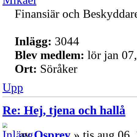
Finansiär och Beskyddar
Inlägg:
3044
Blev medlem:
lör jan 07
Ort:
Söråker
Upp
Re: Hej, tjena och hallå
av
Osprey
» tis aug 06