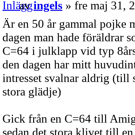
av
ingels
» fre maj 31, 
Är en 50 år gammal pojke me
dagen man hade föräldrar so
C=64 i julklapp vid typ 8år
den dagen har mitt huvudin
intresset svalnar aldrig (til
stora glädje)
Gick från en C=64 till Ami
sedan det stora klivet till 