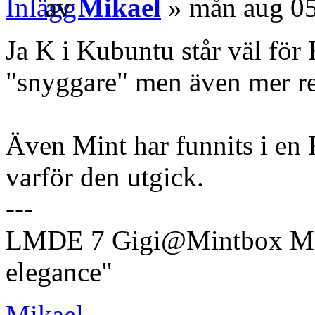
av
Mikael
» mån aug 05
Ja K i Kubuntu står väl för
"snyggare" men även mer r
Även Mint har funnits i en
varför den utgick.
---
LMDE 7 Gigi@Mintbox Mi
elegance"
Mikael