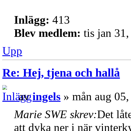
Inlägg:
413
Blev medlem:
tis jan 31
Upp
Re: Hej, tjena och hallå
av
ingels
» mån aug 05,
Marie SWE skrev:
Det låt
att dyka ner i när vinter