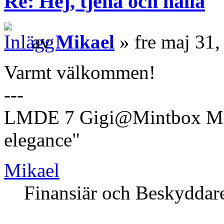
Re: Hej, tjena och hallå
av
Mikael
» fre maj 31
Varmt välkommen!
---
LMDE 7 Gigi@Mintbox Mi
elegance"
Mikael
Finansiär och Beskyddar