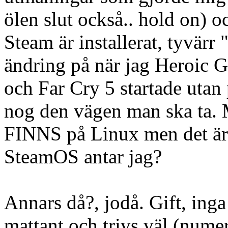
ölen slut också.. hold on) oc
Steam är installerat, tyvärr 
ändring på när jag Heroic G
och Far Cry 5 startade utan 
nog den vägen man ska ta. 
FINNS på Linux men det är v
SteamOS antar jag?
Annars då?, jodå. Gift, ing
mattant och trivs väl (numer